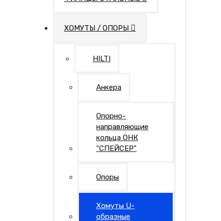
ХОМУТЫ / ОПОРЫ
HILTI
Анкера
Опорно-
направляющие
кольца ОНК
"СПЕЙСЕР"
Опоры
Хомуты U-
образные