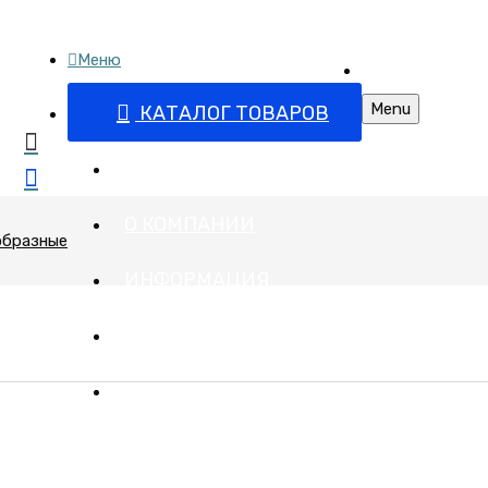
Меню
бъектов
Поставка запор
 арматурой
Menu
КАТАЛОГ ТОВАРОВ
ГЛАВНАЯ
О КОМПАНИИ
образные
ИНФОРМАЦИЯ
ПРАЙС
КОНТАКТЫ