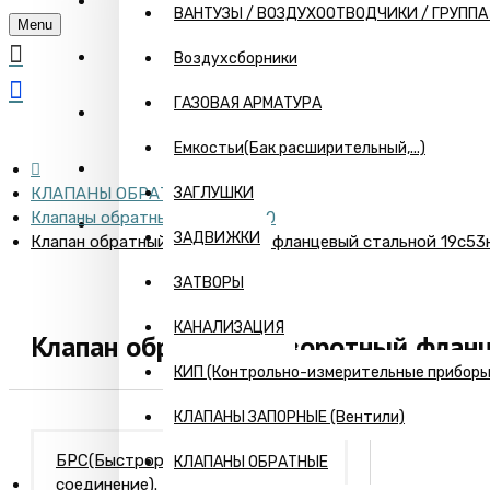
ГЛАВНАЯ
ВАНТУЗЫ / ВОЗДУХООТВОДЧИКИ / ГРУПП
Menu
О КОМПАНИИ
Воздухсборники
ГАЗОВАЯ АРМАТУРА
ИНФОРМАЦИЯ
Емкостьи(Бак расширительный,...)
ПРАЙС
КЛАПАНЫ ОБРАТНЫЕ
ЗАГЛУШКИ
Клапаны обратные ПОБЕДА-30
КОНТАКТЫ
ЗАДВИЖКИ
Клапан обратный поворотный фланцевый стальной 19с53
ЗАТВОРЫ
КАНАЛИЗАЦИЯ
Клапан обратный поворотный флан
КИП (Контрольно-измерительные приборы) 
КЛАПАНЫ ЗАПОРНЫЕ (Вентили)
БРС(Быстроразъемное
КЛАПАНЫ ОБРАТНЫЕ
соединение). Камлоки