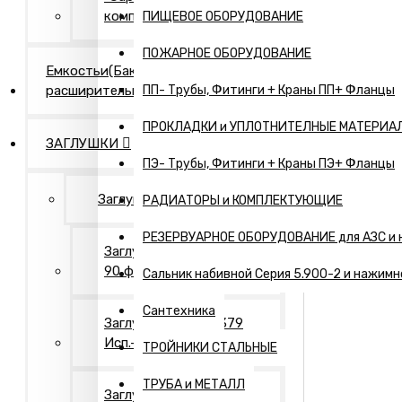
компания"
ПИЩЕВОЕ ОБОРУДОВАНИЕ
ПОЖАРНОЕ ОБОРУДОВАНИЕ
Емкостьи(Бак
расширительный,...)
ПП- Трубы, Фитинги + Краны ПП+ Фланцы
ПРОКЛАДКИ и УПЛОТНИТЕЛНЫЕ МАТЕРИА
ЗАГЛУШКИ
ПЭ- Трубы, Фитинги + Краны ПЭ+ Фланцы
Заглушки Нержавеющие
РАДИАТОРЫ и КОМПЛЕКТУЮЩИЕ
РЕЗЕРВУАРНОЕ ОБОРУДОВАНИЕ для АЗС и 
Заглушки АТК 24.200.02-
90 фланцевые
Сальник набивной Серия 5.900-2 и нажимн
Сантехника
Заглушки ГОСТ 17379
Исп.- 1. Оцинкованные
ТРОЙНИКИ СТАЛЬНЫЕ
ТРУБА и МЕТАЛЛ
Заглушки ГОСТ 17379