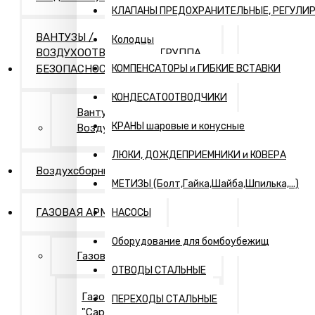
КЛАПАНЫ ПРЕДОХРАНИТЕЛЬНЫЕ, РЕГУЛИ
ВАНТУЗЫ /
Колодцы
ВОЗДУХООТВОДЧИКИ / ГРУППА
БЕЗОПАСНОСТИ
КОМПЕНСАТОРЫ и ГИБКИЕ ВСТАВКИ
КОНДЕСАТООТВОДЧИКИ
Вантузы и
КРАНЫ шаровые и конусные
Воздухоотводчики
ЛЮКИ, ДОЖДЕПРИЕМНИКИ и КОВЕРА
Воздухсборники
МЕТИЗЫ (Болт,Гайка,Шайба,Шпилька,...)
ГАЗОВАЯ АРМАТУРА
НАСОСЫ
Оборудование для бомбоубежищ
Газовая арматура
ОТВОДЫ СТАЛЬНЫЕ
Газовая арматура
ПЕРЕХОДЫ СТАЛЬНЫЕ
"Саратовская газовая