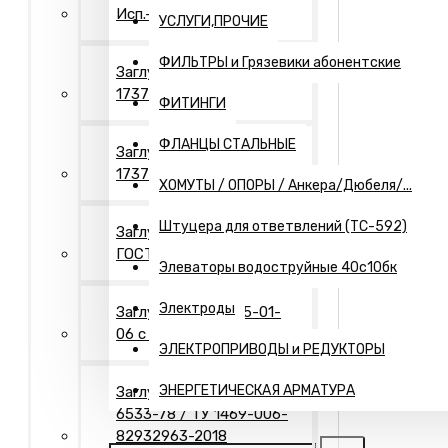
Исп.- 2. Оцинкованные
УСЛУГИ,ПРОЧИЕ
ФИЛЬТРЫ и Грязевики абонентские
Заглушки Исп.- 1 ГОСТ
17379
ФИТИНГИ
ФЛАНЦЫ СТАЛЬНЫЕ
Заглушки Исп.- 2 ГОСТ
17379
ХОМУТЫ / ОПОРЫ / Анкера/Дюбеля/...
Штуцера для ответвлений (ТС-592)
Заглушки Исп.- 2"П"
ГОСТ 17379
Элеваторы водоструйные 40с10бк
Электроды
Заглушки Т-ММ-25-01-
06 с рукояткой
ЭЛЕКТРОПРИВОДЫ и РЕДУКТОРЫ
ЭНЕРГЕТИЧЕСКАЯ АРМАТУРА
Заглушки Днища ГОСТ
6533-78 / ТУ 1469-006-
82932963-2018