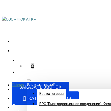
пн-пт 08:00-17:00
сб 9:00-12:00
Комплектация объектов
трубопроводной арматурой
+7 (863) 220-95-15
0
Все категории
Меню
ЗАКАЗАТЬ ЗВОНОК
Все категории
КАТАЛОГ ТОВАРОВ
БРС (Быстроразъемное соединение). Кам
Поставка запорно-регулирующей и запорной арматуры п