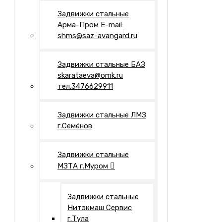
Задвижки стальные
Арма-Пром E-mail:
shms@saz-avangard.ru
Задвижки стальные БАЗ
skarataeva@omk.ru
тел.3476629911
Задвижки стальные ЛМЗ
г.Семёнов
Задвижки стальные
МЗТА г.Муром
Задвижки стальные
Нитэкмаш Сервис
г.Тула