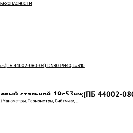
А БЕЗОПАСНОСТИ
нж(ПБ 44002-080-04) DN80 PN40,L=310
цевый стальной 19с53нж(ПБ 44002-08
Манометры, Термометры, Счётчики, ...