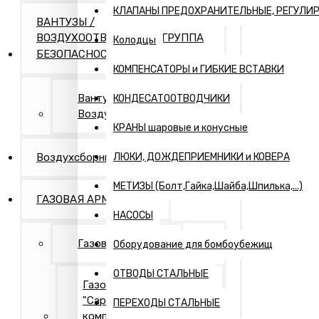
КЛАПАНЫ ПРЕДОХРАНИТЕЛЬНЫЕ, РЕГУЛИ
ВАНТУЗЫ /
ВОЗДУХООТВОДЧИКИ / ГРУППА
Колодцы
БЕЗОПАСНОСТИ
КОМПЕНСАТОРЫ и ГИБКИЕ ВСТАВКИ
Вантузы и
КОНДЕСАТООТВОДЧИКИ
Воздухоотводчики
КРАНЫ шаровые и конусные
Воздухсборники
ЛЮКИ, ДОЖДЕПРИЕМНИКИ и КОВЕРА
МЕТИЗЫ (Болт,Гайка,Шайба,Шпилька,...)
ГАЗОВАЯ АРМАТУРА
НАСОСЫ
Газовая арматура
Оборудование для бомбоубежищ
ОТВОДЫ СТАЛЬНЫЕ
Газовая арматура
"Саратовская газовая
ПЕРЕХОДЫ СТАЛЬНЫЕ
компания"