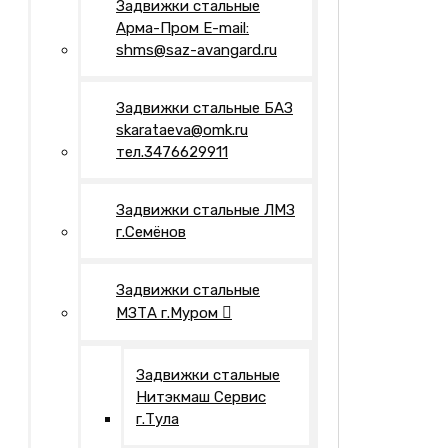
Задвижки стальные
Арма-Пром E-mail:
shms@saz-avangard.ru
Задвижки стальные БАЗ
skarataeva@omk.ru
тел.3476629911
Задвижки стальные ЛМЗ
г.Семёнов
Задвижки стальные
МЗТА г.Муром
Задвижки стальные
Нитэкмаш Сервис
г.Тула