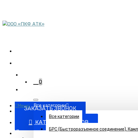
пн-пт 08:00-17:00
сб 9:00-12:00
Комплектация объектов
трубопроводной арматурой
+7 (863) 220-95-15
0
Все категории
Меню
ЗАКАЗАТЬ ЗВОНОК
Все категории
КАТАЛОГ ТОВАРОВ
БРС (Быстроразъемное соединение). Кам
Поставка запорно-регулирующей и запорной арматуры п