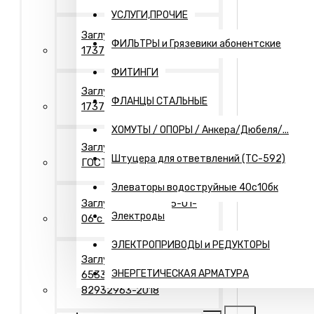
УСЛУГИ,ПРОЧИЕ
Заглушки Исп.- 1 ГОСТ
ФИЛЬТРЫ и Грязевики абонентские
17379
ФИТИНГИ
Заглушки Исп.- 2 ГОСТ
ФЛАНЦЫ СТАЛЬНЫЕ
17379
ХОМУТЫ / ОПОРЫ / Анкера/Дюбеля/...
Заглушки Исп.- 2"П"
Штуцера для ответвлений (ТС-592)
ГОСТ 17379
Элеваторы водоструйные 40с10бк
Заглушки Т-ММ-25-01-
Электроды
06 с рукояткой
ЭЛЕКТРОПРИВОДЫ и РЕДУКТОРЫ
Заглушки Днища ГОСТ
ЭНЕРГЕТИЧЕСКАЯ АРМАТУРА
6533-78 / ТУ 1469-006-
82932963-2018