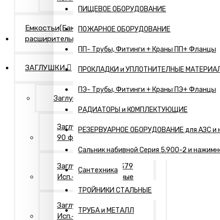
ПИЩЕВОЕ ОБОРУДОВАНИЕ
Емкостьи(Бак
ПОЖАРНОЕ ОБОРУДОВАНИЕ
расширительный,...)
ПП- Трубы, Фитинги + Краны ПП+ Фланцы
ЗАГЛУШКИ
ПРОКЛАДКИ и УПЛОТНИТЕЛНЫЕ МАТЕРИА
ПЭ- Трубы, Фитинги + Краны ПЭ+ Фланцы
Заглушки Нержавеющие
РАДИАТОРЫ и КОМПЛЕКТУЮЩИЕ
Заглушки АТК 24.200.02-
РЕЗЕРВУАРНОЕ ОБОРУДОВАНИЕ для АЗС и 
90 фланцевые
Сальник набивной Серия 5.900-2 и нажимн
Заглушки ГОСТ 17379
Сантехника
Исп.- 1. Оцинкованные
ТРОЙНИКИ СТАЛЬНЫЕ
Заглушки ГОСТ 17379
ТРУБА и МЕТАЛЛ
Исп.- 2. Оцинкованные