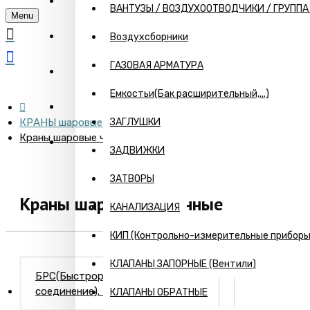
ГЛАВНАЯ
ВАНТУЗЫ / ВОЗДУХООТВОДЧИКИ / ГРУПП
Menu
О КОМПАНИИ
Воздухсборники
ГАЗОВАЯ АРМАТУРА
ИНФОРМАЦИЯ
Емкостьи(Бак расширительный,...)
ПРАЙС
КРАНЫ шаровые и конусные
ЗАГЛУШКИ
Краны шаровые чугунные
КОНТАКТЫ
ЗАДВИЖКИ
ЗАТВОРЫ
Краны шаровые чугунные
КАНАЛИЗАЦИЯ
КИП (Контрольно-измерительные приборы) 
КЛАПАНЫ ЗАПОРНЫЕ (Вентили)
БРС(Быстроразъемное
соединение). Камлоки
КЛАПАНЫ ОБРАТНЫЕ