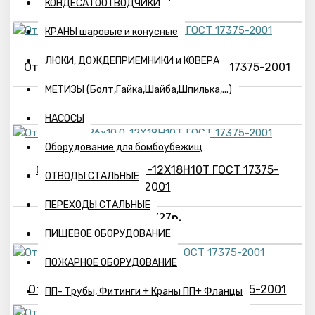
КОНДЕСАТООТВОДЧИКИ
КРАНЫ шаровые и конусные
ЛЮКИ, ДОЖДЕПРИЕМНИКИ и КОВЕРА
Отвод 30°-377х10.0-12Х18Н10Т ГОСТ 17375-2001
МЕТИЗЫ (Болт,Гайка,Шайба,Шпилька,...)
69955р.
НАСОСЫ
Оборудование для бомбоубежищ
Отвод 30°-426х10.0-12Х18Н10Т ГОСТ 17375-
ОТВОДЫ СТАЛЬНЫЕ
2001
ПЕРЕХОДЫ СТАЛЬНЫЕ
117727р.
ПИЩЕВОЕ ОБОРУДОВАНИЕ
ПОЖАРНОЕ ОБОРУДОВАНИЕ
Отвод 45°- 32х2.5-12Х18Н10Т ГОСТ 17375-2001
ПП- Трубы, Фитинги + Краны ПП+ Фланцы