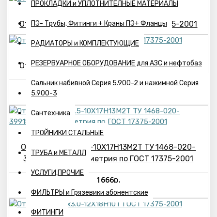
ПРОКЛАДКИ и УПЛОТНИТЕЛНЫЕ МАТЕРИАЛЫ
Отвод 45°- 45х2.5-12Х18Н10Т ГОСТ 17375-2001
ПЭ- Трубы, Фитинги + Краны ПЭ+ Фланцы
РАДИАТОРЫ и КОМПЛЕКТУЮЩИЕ
РЕЗЕРВУАРНОЕ ОБОРУДОВАНИЕ для АЗС и нефтобаз
Отвод 45°- 45х3.0-12Х18Н10Т ГОСТ 17375-2001
Сальник набивной Серия 5.900-2 и нажимной Серия
532р.
5.900-3
Сантехника
ТРОЙНИКИ СТАЛЬНЫЕ
Отвод 45°- 57х2.5-10Х17Н13М2Т ТУ 1468-020-
ТРУБА и МЕТАЛЛ
39918642-03, геометрия по ГОСТ 17375-2001
УСЛУГИ,ПРОЧИЕ
1666р.
ФИЛЬТРЫ и Грязевики абонентские
ФИТИНГИ