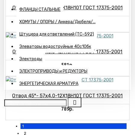
Отвод 45°- 57х3.0-12Х18Н10Т ГОСТ 17375-2001
ФЛАНЦЫ СТАЛЬНЫЕ
605р.
ХОМУТЫ / ОПОРЫ / Анкера/Дюбеля/...
Штуцера для ответвлений (ТС-592)
Элеваторы водоструйные 40с10бк
Отвод 45°- 57х3.5-12Х18Н10Т ГОСТ 17375-2001
Электроды
581р.
ЭЛЕКТРОПРИВОДЫ и РЕДУКТОРЫ
ЭНЕРГЕТИЧЕСКАЯ АРМАТУРА
Отвод 45°- 57х4.0-12Х18Н10Т ГОСТ 17375-2001
789р.
1
2