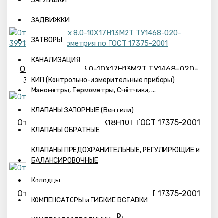
ЗАГЛУШКИ
ЗАДВИЖКИ
ЗАТВОРЫ
КАНАЛИЗАЦИЯ
Отвод 30°-108х 8.0-10Х17Н13М2Т ТУ1468-020-
39918642-03, геометрия по ГОСТ 17375-2001
КИП (Контрольно-измерительные приборы)
Манометры, Термометры, Счётчики, ...
КЛАПАНЫ ЗАПОРНЫЕ (Вентили)
Отвод 30°-219х 6.0-12Х18Н10Т ГОСТ 17375-2001
КЛАПАНЫ ОБРАТНЫЕ
14976р.
КЛАПАНЫ ПРЕДОХРАНИТЕЛЬНЫЕ, РЕГУЛИРЮЩИЕ и
БАЛАНСИРОВОЧНЫЕ
Колодцы
Отвод 30°-219х 8.0-12Х18Н10Т ГОСТ 17375-2001
КОМПЕНСАТОРЫ и ГИБКИЕ ВСТАВКИ
22363р.