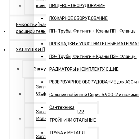
компания"
ПИЩЕВОЕ ОБОРУДОВАНИЕ
ПОЖАРНОЕ ОБОРУДОВАНИЕ
Емкостьи(Бак
расширительный,...)
ПП- Трубы, Фитинги + Краны ПП+ Фланцы
ПРОКЛАДКИ и УПЛОТНИТЕЛНЫЕ МАТЕРИА
ЗАГЛУШКИ
ПЭ- Трубы, Фитинги + Краны ПЭ+ Фланцы
Заглушки Нержавеющие
РАДИАТОРЫ и КОМПЛЕКТУЮЩИЕ
РЕЗЕРВУАРНОЕ ОБОРУДОВАНИЕ для АЗС и 
Заглушки АТК 24.200.02-
90 фланцевые
Сальник набивной Серия 5.900-2 и нажимн
Сантехника
Заглушки ГОСТ 17379
Исп.- 1. Оцинкованные
ТРОЙНИКИ СТАЛЬНЫЕ
ТРУБА и МЕТАЛЛ
Заглушки ГОСТ 17379