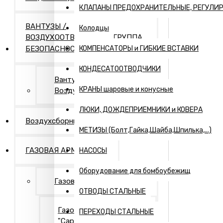
КЛАПАНЫ ПРЕДОХРАНИТЕЛЬНЫЕ, РЕГУЛИ
ВАНТУЗЫ /
Колодцы
ВОЗДУХООТВОДЧИКИ / ГРУППА
БЕЗОПАСНОСТИ
КОМПЕНСАТОРЫ и ГИБКИЕ ВСТАВКИ
КОНДЕСАТООТВОДЧИКИ
Вантузы и
КРАНЫ шаровые и конусные
Воздухоотводчики
ЛЮКИ, ДОЖДЕПРИЕМНИКИ и КОВЕРА
Воздухсборники
МЕТИЗЫ (Болт,Гайка,Шайба,Шпилька,...)
ГАЗОВАЯ АРМАТУРА
НАСОСЫ
Оборудование для бомбоубежищ
Газовая арматура
ОТВОДЫ СТАЛЬНЫЕ
Газовая арматура
ПЕРЕХОДЫ СТАЛЬНЫЕ
"Саратовская газовая