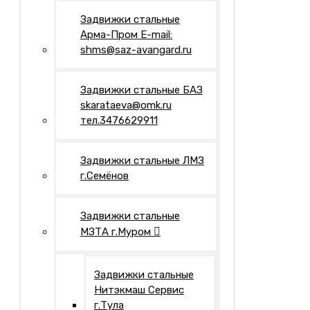
Задвижки стальные
Арма-Пром E-mail:
shms@saz-avangard.ru
Задвижки стальные БАЗ
skarataeva@omk.ru
тел.3476629911
Задвижки стальные ЛМЗ
г.Семёнов
Задвижки стальные
МЗТА г.Муром
Задвижки стальные
Нитэкмаш Сервис
г.Тула