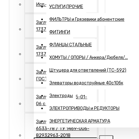
Исп.- 2. Оцинкованные
УСЛУГИ,ПРОЧИЕ
ФИЛЬТРЫ и Грязевики абонентские
Заглушки Исп.- 1 ГОСТ
17379
ФИТИНГИ
ФЛАНЦЫ СТАЛЬНЫЕ
Заглушки Исп.- 2 ГОСТ
17379
ХОМУТЫ / ОПОРЫ / Анкера/Дюбеля/...
Штуцера для ответвлений (ТС-592)
Заглушки Исп.- 2"П"
ГОСТ 17379
Элеваторы водоструйные 40с10бк
Электроды
Заглушки Т-ММ-25-01-
06 с рукояткой
ЭЛЕКТРОПРИВОДЫ и РЕДУКТОРЫ
ЭНЕРГЕТИЧЕСКАЯ АРМАТУРА
Заглушки Днища ГОСТ
6533-78 / ТУ 1469-006-
82932963-2018