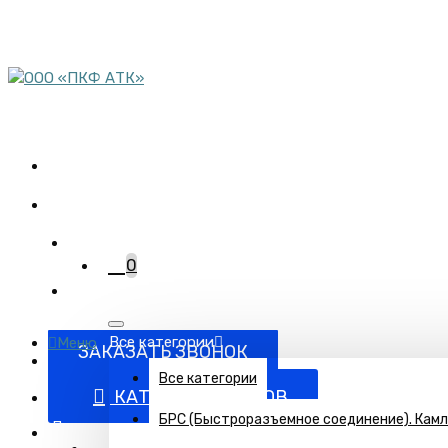
пн-пт 08:00-17:00
сб 9:00-12:00
Комплектация объектов
трубопроводной арматурой
+7 (863) 220-95-15
0
Все категории
Меню
ЗАКАЗАТЬ ЗВОНОК
Все категории
КАТАЛОГ ТОВАРОВ
БРС (Быстроразъемное соединение). Кам
Поставка запорно-регулирующей и запорной арматуры п