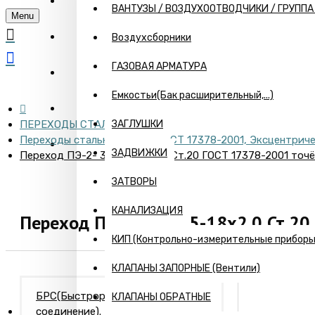
ГЛАВНАЯ
ВАНТУЗЫ / ВОЗДУХООТВОДЧИКИ / ГРУПП
Menu
О КОМПАНИИ
Воздухсборники
ГАЗОВАЯ АРМАТУРА
ИНФОРМАЦИЯ
Емкостьи(Бак расширительный,...)
ПРАЙС
ПЕРЕХОДЫ СТАЛЬНЫЕ
ЗАГЛУШКИ
Переходы стальные Исп.-2 ГОСТ 17378-2001, Эксцентрич
КОНТАКТЫ
ЗАДВИЖКИ
Переход ПЭ-2- 38х3.5-18х2.0 Ст.20 ГОСТ 17378-2001 точ
ЗАТВОРЫ
КАНАЛИЗАЦИЯ
Переход ПЭ-2- 38х3.5-18х2.0 Ст.2
КИП (Контрольно-измерительные приборы) 
КЛАПАНЫ ЗАПОРНЫЕ (Вентили)
БРС(Быстроразъемное
КЛАПАНЫ ОБРАТНЫЕ
соединение). Камлоки