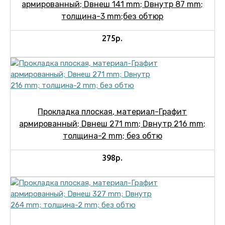
армированный; Dвнеш 141 mm; Dвнутр 87 mm;
толщина-3 mm;без обтюр
275р.
Прокладка плоская, материал-Графит
армированный; Dвнеш 271 mm; Dвнутр 216 mm;
толщина-2 mm; без обтю
398р.