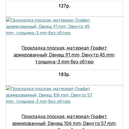
127р.
Прокладка плоская, материал-Графит
армированный; Dвнеш 91 mm; Dвнутр 45 mm;
толщина-3 mm;без обтюр
183р.
Прокладка плоская, материал-Графит
армированный; Dвнеш 106 mm; Dвнутр 57 mm;