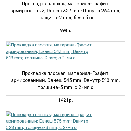
Прокладка плоская, материал-Графит
армированный; Dвнеш 327 mm; Dвнутр 264 mm;
толщина-2 mm; без обтю
598р.
Прокладка плоская, материал-Графит
армированный; Dвнеш 543 mm; Dвнутр 518 mm;
толщина-3 mm; c 2-мя о
1421р.