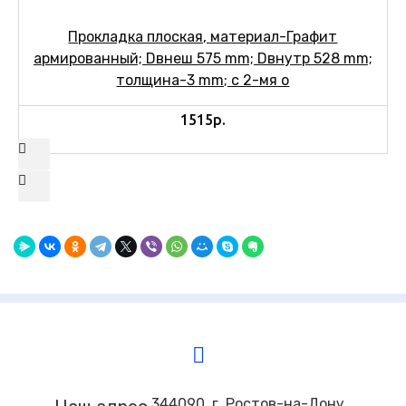
Прокладка плоская, материал-Графит
армированный; Dвнеш 575 mm; Dвнутр 528 mm;
толщина-3 mm; c 2-мя о
1515р.
344090, г. Ростов-на-Дону,