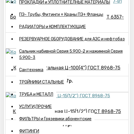
ПРОКЛАДКИ и УПЛОТНИТЕЛНЫЕ МАТЕРИАЛЫ
ПЭ- Трубы, Фитинги + Краны ПЭ+ Фланцы
Бочонок стальной Ц-50(2"), L= 80 мм ГОСТ 6357-
81
РАДИАТОРЫ и КОМПЛЕКТУЮЩИЕ
84р.
РЕЗЕРВУАРНОЕ ОБОРУДОВАНИЕ для АЗС и нефтобаз
Сальник набивной Серия 5.900-2 и нажимной Серия
5.900-3
Контргайка стальная Ц-100(4") ГОСТ 8968-75
Сантехника
847р.
ТРОЙНИКИ СТАЛЬНЫЕ
ТРУБА и МЕТАЛЛ
УСЛУГИ,ПРОЧИЕ
Контргайка стальная Ц-15(1/2") ГОСТ 8968-75
ФИЛЬТРЫ и Грязевики абонентские
77р.
ФИТИНГИ