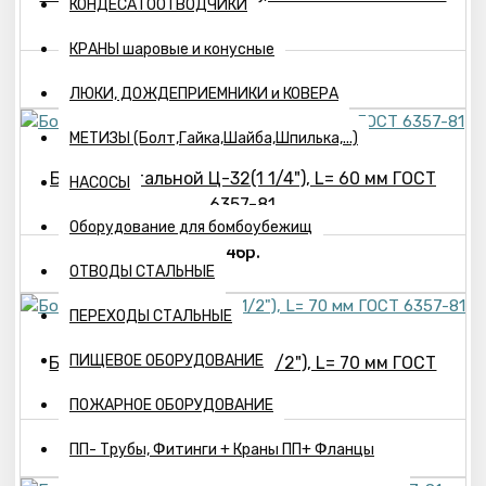
КОНДЕСАТООТВОДЧИКИ
81
КРАНЫ шаровые и конусные
47р.
ЛЮКИ, ДОЖДЕПРИЕМНИКИ и КОВЕРА
МЕТИЗЫ (Болт,Гайка,Шайба,Шпилька,...)
Бочонок стальной Ц-32(1 1/4"), L= 60 мм ГОСТ
НАСОСЫ
6357-81
Оборудование для бомбоубежищ
46р.
ОТВОДЫ СТАЛЬНЫЕ
ПЕРЕХОДЫ СТАЛЬНЫЕ
ПИЩЕВОЕ ОБОРУДОВАНИЕ
Бочонок стальной Ц-40(1 1/2"), L= 70 мм ГОСТ
6357-81
ПОЖАРНОЕ ОБОРУДОВАНИЕ
73р.
ПП- Трубы, Фитинги + Краны ПП+ Фланцы