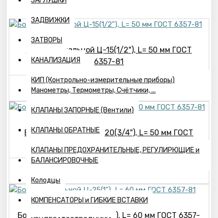
ЗАГЛУШКИ
ЗАДВИЖКИ
ЗАТВОРЫ
Бочонок стальной Ц-15(1/2"), L= 50 мм ГОСТ
КАНАЛИЗАЦИЯ
6357-81
КИП (Контрольно-измерительные приборы)
28р.
Манометры, Термометры, Счётчики, ...
КЛАПАНЫ ЗАПОРНЫЕ (Вентили)
КЛАПАНЫ ОБРАТНЫЕ
Бочонок стальной Ц-20(3/4"), L= 50 мм ГОСТ
6357-81
КЛАПАНЫ ПРЕДОХРАНИТЕЛЬНЫЕ, РЕГУЛИРЮЩИЕ и
БАЛАНСИРОВОЧНЫЕ
37р.
Колодцы
КОМПЕНСАТОРЫ и ГИБКИЕ ВСТАВКИ
Бочонок стальной Ц-25(1"), L= 60 мм ГОСТ 6357-