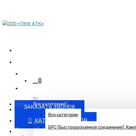
пн-пт 08:00-17:00
сб 9:00-12:00
Комплектация объектов
трубопроводной арматурой
+7 (863) 220-95-15
0
Все категории
Меню
ЗАКАЗАТЬ ЗВОНОК
Все категории
КАТАЛОГ ТОВАРОВ
БРС (Быстроразъемное соединение). Кам
Поставка запорно-регулирующей и запорной арматуры п