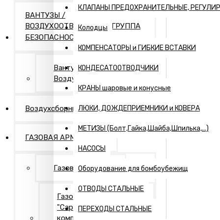
КЛАПАНЫ ПРЕДОХРАНИТЕЛЬНЫЕ, РЕГУЛИ
ВАНТУЗЫ /
ВОЗДУХООТВОДЧИКИ / ГРУППА
Колодцы
БЕЗОПАСНОСТИ
КОМПЕНСАТОРЫ и ГИБКИЕ ВСТАВКИ
Вантузы и
КОНДЕСАТООТВОДЧИКИ
Воздухоотводчики
КРАНЫ шаровые и конусные
Воздухсборники
ЛЮКИ, ДОЖДЕПРИЕМНИКИ и КОВЕРА
МЕТИЗЫ (Болт,Гайка,Шайба,Шпилька,...)
ГАЗОВАЯ АРМАТУРА
НАСОСЫ
Газовая арматура
Оборудование для бомбоубежищ
ОТВОДЫ СТАЛЬНЫЕ
Газовая арматура
"Саратовская газовая
ПЕРЕХОДЫ СТАЛЬНЫЕ
компания"