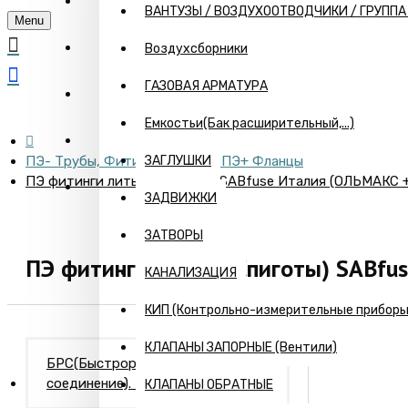
ГЛАВНАЯ
ВАНТУЗЫ / ВОЗДУХООТВОДЧИКИ / ГРУПП
Menu
О КОМПАНИИ
Воздухсборники
ГАЗОВАЯ АРМАТУРА
ИНФОРМАЦИЯ
Емкостьи(Бак расширительный,...)
ПРАЙС
ПЭ- Трубы, Фитинги + Краны ПЭ+ Фланцы
ЗАГЛУШКИ
ПЭ фитинги литые (Спиготы) SABfuse Италия (ОЛЬМАКС +7
КОНТАКТЫ
ЗАДВИЖКИ
ЗАТВОРЫ
ПЭ фитинги литые (Спиготы) SABfus
КАНАЛИЗАЦИЯ
КИП (Контрольно-измерительные приборы) 
КЛАПАНЫ ЗАПОРНЫЕ (Вентили)
БРС(Быстроразъемное
соединение). Камлоки
КЛАПАНЫ ОБРАТНЫЕ