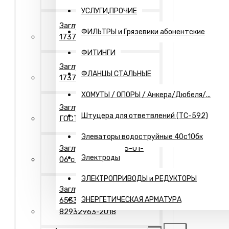
УСЛУГИ,ПРОЧИЕ
Заглушки Исп.- 1 ГОСТ
ФИЛЬТРЫ и Грязевики абонентские
17379
ФИТИНГИ
Заглушки Исп.- 2 ГОСТ
ФЛАНЦЫ СТАЛЬНЫЕ
17379
ХОМУТЫ / ОПОРЫ / Анкера/Дюбеля/...
Заглушки Исп.- 2"П"
Штуцера для ответвлений (ТС-592)
ГОСТ 17379
Элеваторы водоструйные 40с10бк
Заглушки Т-ММ-25-01-
Электроды
06 с рукояткой
ЭЛЕКТРОПРИВОДЫ и РЕДУКТОРЫ
Заглушки Днища ГОСТ
ЭНЕРГЕТИЧЕСКАЯ АРМАТУРА
6533-78 / ТУ 1469-006-
82932963-2018