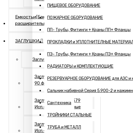
ПИЩЕВОЕ ОБОРУДОВАНИЕ
Емкостьи(Бак
ПОЖАРНОЕ ОБОРУДОВАНИЕ
расширительный,...)
ПП- Трубы, Фитинги + Краны ПП+ Фланцы
ЗАГЛУШКИ
ПРОКЛАДКИ и УПЛОТНИТЕЛНЫЕ МАТЕРИА
ПЭ- Трубы, Фитинги + Краны ПЭ+ Фланцы
Заглушки Нержавеющие
РАДИАТОРЫ и КОМПЛЕКТУЮЩИЕ
Заглушки АТК 24.200.02-
РЕЗЕРВУАРНОЕ ОБОРУДОВАНИЕ для АЗС и 
90 фланцевые
Сальник набивной Серия 5.900-2 и нажимн
Заглушки ГОСТ 17379
Сантехника
Исп.- 1. Оцинкованные
ТРОЙНИКИ СТАЛЬНЫЕ
Заглушки ГОСТ 17379
ТРУБА и МЕТАЛЛ
Исп.- 2. Оцинкованные