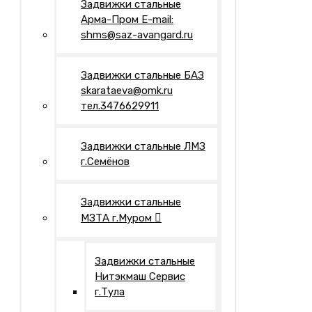
Задвижки стальные
Арма-Пром E-mail:
shms@saz-avangard.ru
Задвижки стальные БАЗ
skarataeva@omk.ru
тел.3476629911
Задвижки стальные ЛМЗ
г.Семёнов
Задвижки стальные
МЗТА г.Муром
Задвижки стальные
Нитэкмаш Сервис
г.Тула