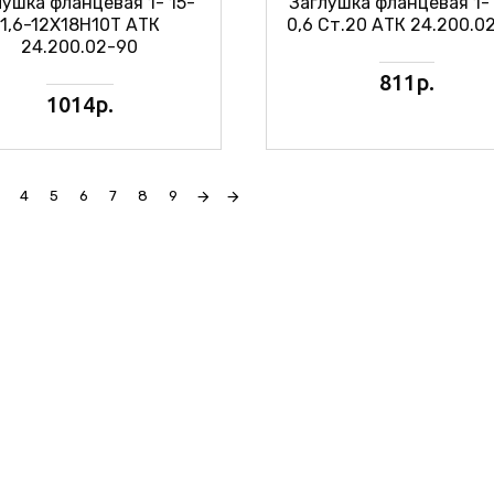
лушка фланцевая 1- 15-
Заглушка фланцевая 1-
1,6-12Х18Н10Т АТК
0,6 Ст.20 АТК 24.200.0
24.200.02-90
811р.
1014р.
4
5
6
7
8
9