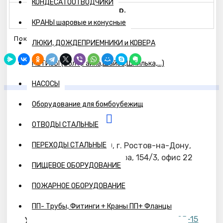
КОНДЕСАТООТВОДЧИКИ
12023р.
КРАНЫ шаровые и конусные
Показано с 1 по 2 из 2 (всего 1 страниц)
ЛЮКИ, ДОЖДЕПРИЕМНИКИ и КОВЕРА
МЕТИЗЫ (Болт,Гайка,Шайба,Шпилька,...)
НАСОСЫ
Оборудование для бомбоубежищ
ОТВОДЫ СТАЛЬНЫЕ
ПЕРЕХОДЫ СТАЛЬНЫЕ
344090, г. Ростов-на-Дону,
Наш адрес
ул. Доватора, 154/3, офис 22
ПИЩЕВОЕ ОБОРУДОВАНИЕ
ПОЖАРНОЕ ОБОРУДОВАНИЕ
ПП- Трубы, Фитинги + Краны ПП+ Фланцы
+7 (863) 220-95-15
Ждем ваших звонков