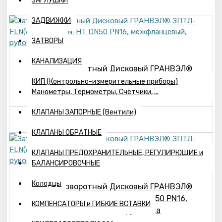
ЗАГЛУШКИ
ЗАДВИЖКИ
ЗАТВОРЫ
КАНАЛИЗАЦИЯ
Затвор Поворотный Дисковый ГРАНВЭЛ®
ЗПТЛ-FLN(w)-5-050-MN-НТ DN50 PN16,
КИП (Контрольно-измерительные приборы)
Манометры, Термометры, Счётчики, ...
межфланцевый, рукоятка
КЛАПАНЫ ЗАПОРНЫЕ (Вентили)
4999р.
КЛАПАНЫ ОБРАТНЫЕ
КЛАПАНЫ ПРЕДОХРАНИТЕЛЬНЫЕ, РЕГУЛИРЮЩИЕ и
БАЛАНСИРОВОЧНЫЕ
Колодцы
Затвор Поворотный Дисковый ГРАНВЭЛ®
ЗПТЛ-FLN(w)-5-150-MN-НТ DN150 PN16,
КОМПЕНСАТОРЫ и ГИБКИЕ ВСТАВКИ
межфланцевый, рукоятка