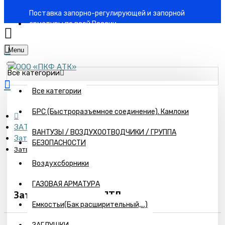
Поставка запорно-регулирующей и запорной
арматуры по всей России
Menu
Все категории
Все категории
БРС (Быстроразъемное соединение). Камлоки
ЗАТВОРЫ
ВАНТУЗЫ / ВОЗДУХООТВОДЧИКИ / ГРУППА
Затворы ГРАНВЭЛ ЗПСС
БЕЗОПАСНОСТИ
Затворы ГРАНВЭЛ ЗПТЛ
Воздухсборники
ГАЗОВАЯ АРМАТУРА
Затворы ГРАНВЭЛ ЗПТЛ
Емкостьи(Бак расширительный,...)