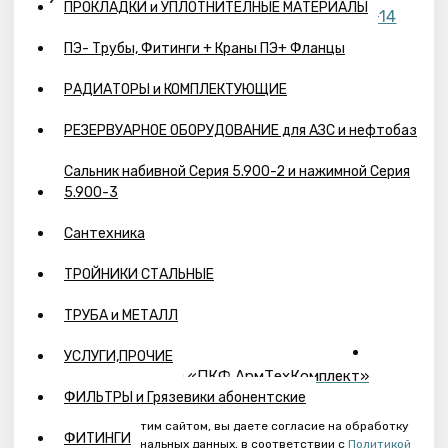
ПРОКЛАДКИ и УПЛОТНИТЕЛНЫЕ МАТЕРИАЛЫ
+7 (863) 218-41-14
Статьи
ПЭ- Трубы, Фитинги + Краны ПЭ+ Фланцы
РАДИАТОРЫ и КОМПЛЕКТУЮЩИЕ
РЕЗЕРВУАРНОЕ ОБОРУДОВАНИЕ для АЗС и нефтобаз
atk-
Для заказов и
Сальник набивной Серия 5.900-2 и нажимной Серия
to@yandex.ru
5.900-3
предложений
Сантехника
ТРОЙНИКИ СТАЛЬНЫЕ
ТРУБА и МЕТАЛЛ
УСЛУГИ,ПРОЧИЕ
©
2026
, ООО «ПКФ АрмТехКомплект»
ФИЛЬТРЫ и Грязевики абонентские
Пользуясь этим сайтом, вы даете согласие на обработку
ФИТИНГИ
ваших персональных данных, в соответствии с
Политикой