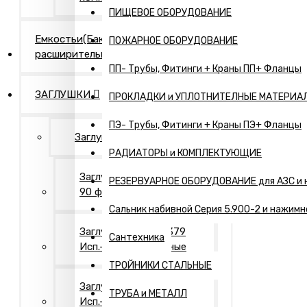
ПИЩЕВОЕ ОБОРУДОВАНИЕ
Емкостьи(Бак
ПОЖАРНОЕ ОБОРУДОВАНИЕ
расширительный,...)
ПП- Трубы, Фитинги + Краны ПП+ Фланцы
ЗАГЛУШКИ
ПРОКЛАДКИ и УПЛОТНИТЕЛНЫЕ МАТЕРИА
ПЭ- Трубы, Фитинги + Краны ПЭ+ Фланцы
Заглушки Нержавеющие
РАДИАТОРЫ и КОМПЛЕКТУЮЩИЕ
Заглушки АТК 24.200.02-
РЕЗЕРВУАРНОЕ ОБОРУДОВАНИЕ для АЗС и 
90 фланцевые
Сальник набивной Серия 5.900-2 и нажимн
Заглушки ГОСТ 17379
Сантехника
Исп.- 1. Оцинкованные
ТРОЙНИКИ СТАЛЬНЫЕ
Заглушки ГОСТ 17379
ТРУБА и МЕТАЛЛ
Исп.- 2. Оцинкованные