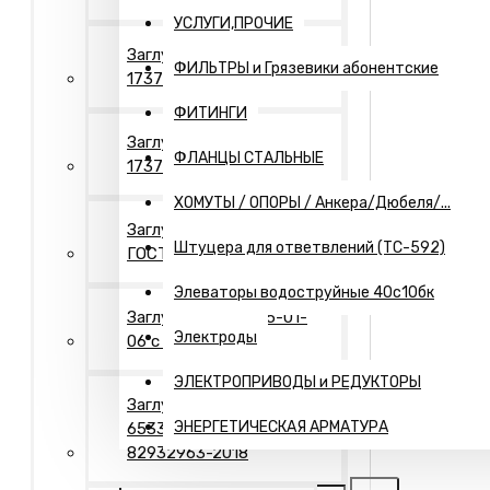
УСЛУГИ,ПРОЧИЕ
Заглушки Исп.- 1 ГОСТ
ФИЛЬТРЫ и Грязевики абонентские
17379
ФИТИНГИ
Заглушки Исп.- 2 ГОСТ
ФЛАНЦЫ СТАЛЬНЫЕ
17379
ХОМУТЫ / ОПОРЫ / Анкера/Дюбеля/...
Заглушки Исп.- 2"П"
Штуцера для ответвлений (ТС-592)
ГОСТ 17379
Элеваторы водоструйные 40с10бк
Заглушки Т-ММ-25-01-
Электроды
06 с рукояткой
ЭЛЕКТРОПРИВОДЫ и РЕДУКТОРЫ
Заглушки Днища ГОСТ
ЭНЕРГЕТИЧЕСКАЯ АРМАТУРА
6533-78 / ТУ 1469-006-
82932963-2018