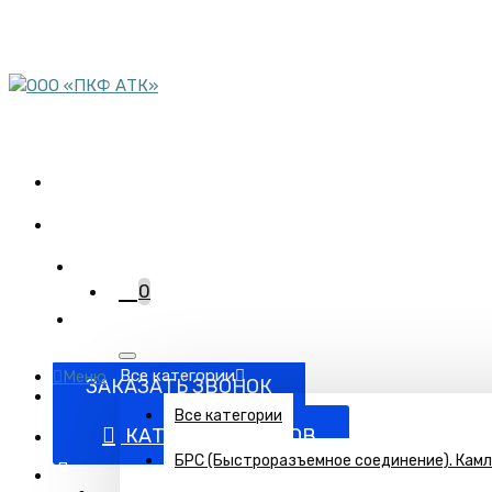
пн-пт 08:00-17:00
сб 9:00-12:00
Комплектация объектов
трубопроводной арматурой
+7 (863) 220-95-15
0
Все категории
Меню
ЗАКАЗАТЬ ЗВОНОК
Все категории
КАТАЛОГ ТОВАРОВ
БРС (Быстроразъемное соединение). Кам
Поставка запорно-регулирующей и запорной арматуры п