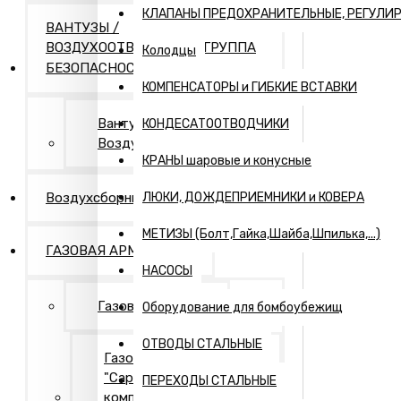
КЛАПАНЫ ПРЕДОХРАНИТЕЛЬНЫЕ, РЕГУЛИ
ВАНТУЗЫ /
ВОЗДУХООТВОДЧИКИ / ГРУППА
Колодцы
БЕЗОПАСНОСТИ
КОМПЕНСАТОРЫ и ГИБКИЕ ВСТАВКИ
Вантузы и
КОНДЕСАТООТВОДЧИКИ
Воздухоотводчики
КРАНЫ шаровые и конусные
Воздухсборники
ЛЮКИ, ДОЖДЕПРИЕМНИКИ и КОВЕРА
МЕТИЗЫ (Болт,Гайка,Шайба,Шпилька,...)
ГАЗОВАЯ АРМАТУРА
НАСОСЫ
Газовая арматура
Оборудование для бомбоубежищ
ОТВОДЫ СТАЛЬНЫЕ
Газовая арматура
"Саратовская газовая
ПЕРЕХОДЫ СТАЛЬНЫЕ
компания"