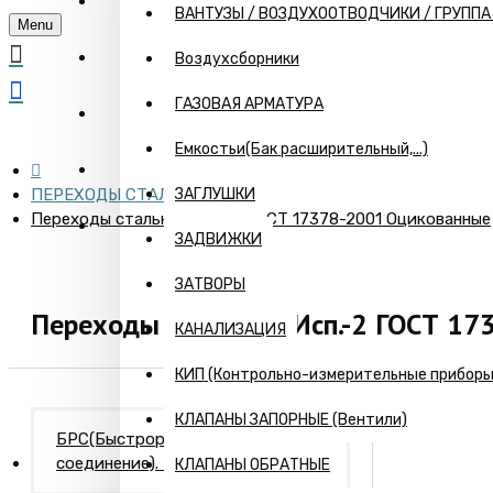
ГЛАВНАЯ
ВАНТУЗЫ / ВОЗДУХООТВОДЧИКИ / ГРУПП
Menu
О КОМПАНИИ
Воздухсборники
ГАЗОВАЯ АРМАТУРА
ИНФОРМАЦИЯ
Емкостьи(Бак расширительный,...)
ПРАЙС
ПЕРЕХОДЫ СТАЛЬНЫЕ
ЗАГЛУШКИ
Переходы стальные Исп.-2 ГОСТ 17378-2001 Оцикованные
КОНТАКТЫ
ЗАДВИЖКИ
ЗАТВОРЫ
Переходы стальные Исп.-2 ГОСТ 1
КАНАЛИЗАЦИЯ
КИП (Контрольно-измерительные приборы) 
КЛАПАНЫ ЗАПОРНЫЕ (Вентили)
БРС(Быстроразъемное
соединение). Камлоки
КЛАПАНЫ ОБРАТНЫЕ