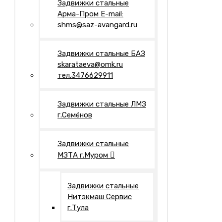
Задвижки стальные
Арма-Пром E-mail:
shms@saz-avangard.ru
Задвижки стальные БАЗ
skarataeva@omk.ru
тел.3476629911
Задвижки стальные ЛМЗ
г.Семёнов
Задвижки стальные
МЗТА г.Муром
Задвижки стальные
Нитэкмаш Сервис
г.Тула