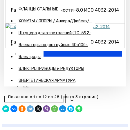
ФЛАНЦЫ СТАЛЬНЫЕ
Гайка М20 класс прочности-8,0 ИСО 4032-2014
Оцинкованный
ХОМУТЫ / ОПОРЫ / Анкера/Дюбеля/...
Штуцера для ответвлений (ТС-592)
Гайка М24 класс прочности-8,0 ИСО 4032-2014
Элеваторы водоструйные 40с10бк
1
Электроды
2
ЭЛЕКТРОПРИВОДЫ и РЕДУКТОРЫ
3
>
ЭНЕРГЕТИЧЕСКАЯ АРМАТУРА
>|
Показано с 1 по 12 из 28 (всего 3 страниц)