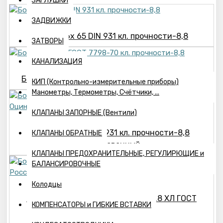
ЗАГЛУШКИ
ЗАДВИЖКИ
Болт М16х 65 DIN 931 кл. прочности-8,8
ЗАТВОРЫ
КАНАЛИЗАЦИЯ
Болт М16х 80 ГОСТ 7798-70 кл. прочности-8,8
КИП (Контрольно-измерительные приборы)
Манометры, Термометры, Счётчики, ...
КЛАПАНЫ ЗАПОРНЫЕ (Вентили)
Болт М20х150 DIN 931 кл. прочности-8,8
КЛАПАНЫ ОБРАТНЫЕ
Оцинкованный
КЛАПАНЫ ПРЕДОХРАНИТЕЛЬНЫЕ, РЕГУЛИРЮЩИЕ и
БАЛАНСИРОВОЧНЫЕ
Колодцы
Болт М27х100 класс прочности 8.8 ХЛ ГОСТ
КОМПЕНСАТОРЫ и ГИБКИЕ ВСТАВКИ
7798-70 Россия 1/25