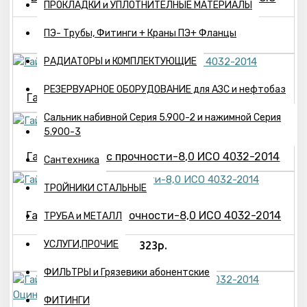
ПРОКЛАДКИ и УПЛОТНИТЕЛНЫЕ МАТЕРИАЛЫ
193р.
ПЭ- Трубы, Фитинги + Краны ПЭ+ Фланцы
РАДИАТОРЫ и КОМПЛЕКТУЮЩИЕ
РЕЗЕРВУАРНОЕ ОБОРУДОВАНИЕ для АЗС и нефтобаз
Гайка М12 класс прочности-8,0 ИСО 4032-2014
Сальник набивной Серия 5.900-2 и нажимной Серия
5.900-3
Гайка М16 класс прочности-8,0 ИСО 4032-2014
Сантехника
ТРОЙНИКИ СТАЛЬНЫЕ
Гайка М20 класс прочности-8,0 ИСО 4032-2014
ТРУБА и МЕТАЛЛ
УСЛУГИ,ПРОЧИЕ
323р.
ФИЛЬТРЫ и Грязевики абонентские
ФИТИНГИ