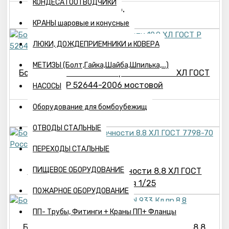
КОНДЕСАТООТВОДЧИКИ
242р.
КРАНЫ шаровые и конусные
ЛЮКИ, ДОЖДЕПРИЕМНИКИ и КОВЕРА
МЕТИЗЫ (Болт,Гайка,Шайба,Шпилька,...)
Болт М27х120 1.2 класс прочности 10.9 ХЛ ГОСТ
Р 52644-2006 мостовой
НАСОСЫ
Оборудование для бомбоубежищ
345р.
ОТВОДЫ СТАЛЬНЫЕ
ПЕРЕХОДЫ СТАЛЬНЫЕ
ПИЩЕВОЕ ОБОРУДОВАНИЕ
Болт М27х150 класс прочности 8.8 ХЛ ГОСТ
7798-70 Россия 1/25
ПОЖАРНОЕ ОБОРУДОВАНИЕ
ПП- Трубы, Фитинги + Краны ПП+ Фланцы
Болт оцинкованный М16х 70 DIN 933 Кл.пр.8.8