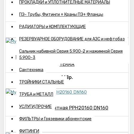
ПРОКЛАДКИ и УПЛОТНИТЕЛНЫЕ МАТЕРИАЛЫ
Муфта двойная PPH10160 DN160
ПЭ- Трубы, Фитинги + Краны ПЭ+ Фланцы
250р.
РАДИАТОРЫ и КОМПЛЕКТУЮЩИЕ
РЕЗЕРВУАРНОЕ ОБОРУДОВАНИЕ для АЗС и нефтобаз
Сальник набивной Серия 5.900-2 и нажимной Серия
Муфта ремонтная PPH20110 DN110 Pro Aqua
5.900-3
TERRA
Сантехника
118р.
ТРОЙНИКИ СТАЛЬНЫЕ
ТРУБА и МЕТАЛЛ
УСЛУГИ,ПРОЧИЕ
Муфта ремонтная PPH20160 DN160
ФИЛЬТРЫ и Грязевики абонентские
232р.
ФИТИНГИ