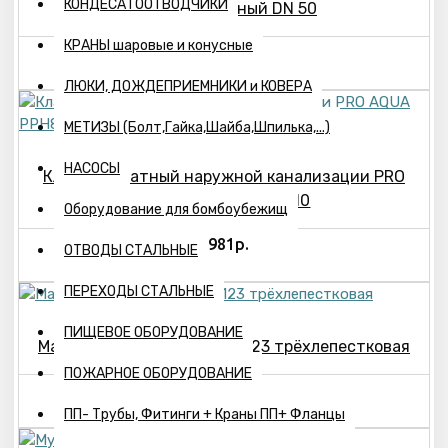
КОНДЕСАТООТВОДЧИКИ
Клапан обратный DN 50
КРАНЫ шаровые и конусные
1389р.
ЛЮКИ, ДОЖДЕПРИЕМНИКИ и КОВЕРА
МЕТИЗЫ (Болт,Гайка,Шайба,Шпилька,...)
НАСОСЫ
Клапан обратный наружной канализации PRO
AQUA PPH80110 DN110
Оборудование для бомбоубежищ
2981р.
ОТВОДЫ СТАЛЬНЫЕ
ПЕРЕХОДЫ СТАЛЬНЫЕ
ПИЩЕВОЕ ОБОРУДОВАНИЕ
Манжета переходная 110х123 трёхлепестковая
ПОЖАРНОЕ ОБОРУДОВАНИЕ
39р.
ПП- Трубы, Фитинги + Краны ПП+ Фланцы