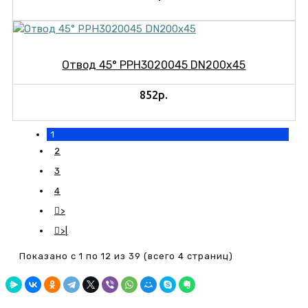
Отвод 45° PPH3020045 DN200x45
852р.
1
2
3
4
>
>|
Показано с 1 по 12 из 39 (всего 4 страниц)