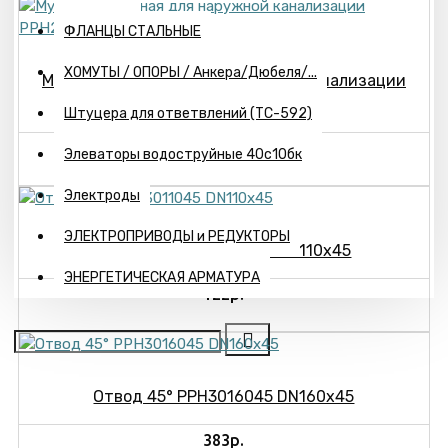
ФЛАНЦЫ СТАЛЬНЫЕ
ХОМУТЫ / ОПОРЫ / Анкера/Дюбеля/...
Муфта ремонтная для наружной канализации
PPH20160 DN160
Штуцера для ответвлений (ТС-592)
191р.
Элеваторы водоструйные 40с10бк
Электроды
ЭЛЕКТРОПРИВОДЫ и РЕДУКТОРЫ
Отвод 45° PPH3011045 DN110x45
ЭНЕРГЕТИЧЕСКАЯ АРМАТУРА
122р.
Отвод 45° PPH3016045 DN160x45
383р.