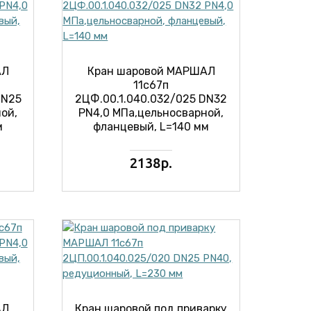
АЛ
Кран шаровой МАРШАЛ
11с67п
DN25
2ЦФ.00.1.040.032/025 DN32
ой,
PN4,0 МПа,цельносварной,
м
фланцевый, L=140 мм
2138р.
АЛ
Кран шаровой под приварку