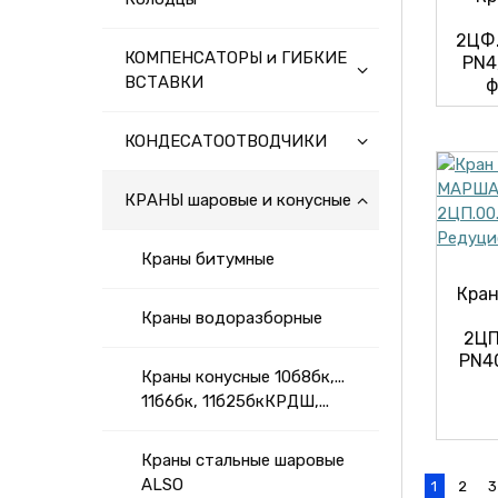
2ЦФ.
КОМПЕНСАТОРЫ и ГИБКИЕ
PN4
ВСТАВКИ
ф
КОНДЕСАТООТВОДЧИКИ
КРАНЫ шаровые и конусные
Краны битумные
Кран
Краны водоразборные
2ЦП
PN4
Краны конусные 10б8бк,...
11б6бк, 11б25бкКРДШ,...
Краны стальные шаровые
АLSO
1
2
3