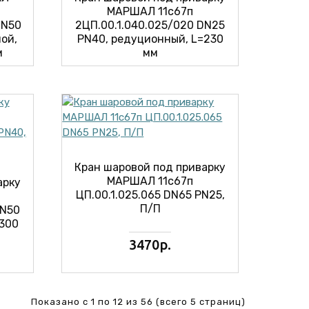
МАРШАЛ 11с67п
DN50
2ЦП.00.1.040.025/020 DN25
ой,
PN40, редуционный, L=230
м
мм
Кран шаровой под приварку
МАРШАЛ 11с67п
арку
ЦП.00.1.025.065 DN65 PN25,
П/П
DN50
=300
3470р.
Показано с 1 по 12 из 56 (всего 5 страниц)