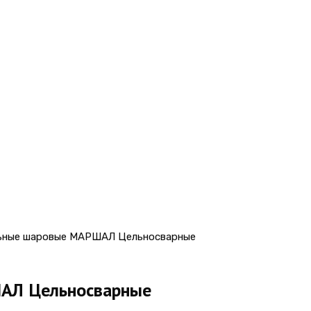
пн-пт 08:00-17:00
+7 (863) 220-95
сб 9:00-12:00
гории
ЛАВНАЯ
О КОМПАНИИ
ИНФОРМА
ьные шаровые МАРШАЛ Цельносварные
АЛ Цельносварные