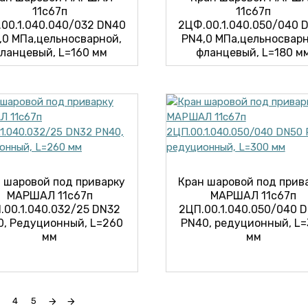
11с67п
11с67п
00.1.040.040/032 DN40
2ЦФ.00.1.040.050/040 
,0 МПа,цельносварной,
PN4,0 МПа,цельносварн
ланцевый, L=160 мм
фланцевый, L=180 м
 шаровой под приварку
Кран шаровой под прив
МАРШАЛ 11с67п
МАРШАЛ 11с67п
.00.1.040.032/25 DN32
2ЦП.00.1.040.050/040 
0, Редуционный, L=260
PN40, редуционный, L
мм
мм
4
5