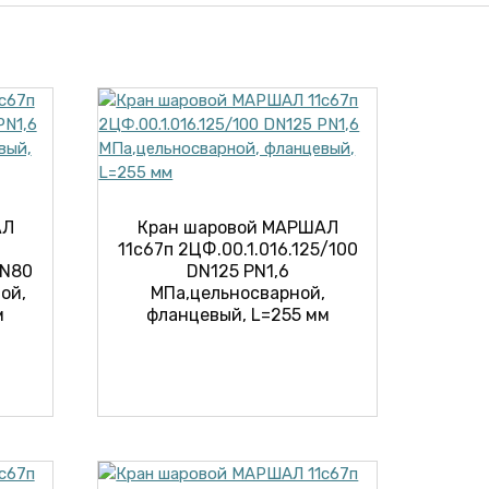
АЛ
Кран шаровой МАРШАЛ
11с67п 2ЦФ.00.1.016.125/100
DN80
DN125 PN1,6
ой,
МПа,цельносварной,
м
фланцевый, L=255 мм