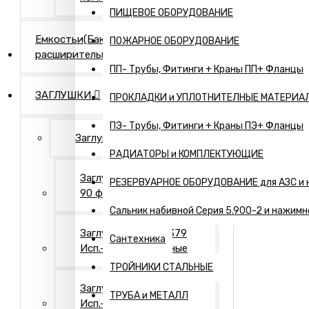
ПИЩЕВОЕ ОБОРУДОВАНИЕ
Емкостьи(Бак
ПОЖАРНОЕ ОБОРУДОВАНИЕ
расширительный,...)
ПП- Трубы, Фитинги + Краны ПП+ Фланцы
ЗАГЛУШКИ
ПРОКЛАДКИ и УПЛОТНИТЕЛНЫЕ МАТЕРИА
ПЭ- Трубы, Фитинги + Краны ПЭ+ Фланцы
Заглушки Нержавеющие
РАДИАТОРЫ и КОМПЛЕКТУЮЩИЕ
Заглушки АТК 24.200.02-
РЕЗЕРВУАРНОЕ ОБОРУДОВАНИЕ для АЗС и 
90 фланцевые
Сальник набивной Серия 5.900-2 и нажимн
Заглушки ГОСТ 17379
Сантехника
Исп.- 1. Оцинкованные
ТРОЙНИКИ СТАЛЬНЫЕ
Заглушки ГОСТ 17379
ТРУБА и МЕТАЛЛ
Исп.- 2. Оцинкованные