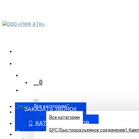
пн-пт 08:00-17:00
сб 9:00-12:00
Комплектация объектов
трубопроводной арматурой
+7 (863) 220-95-15
0
Все категории
Меню
ЗАКАЗАТЬ ЗВОНОК
Все категории
КАТАЛОГ ТОВАРОВ
БРС (Быстроразъемное соединение). Кам
Поставка запорно-регулирующей и запорной арматуры п