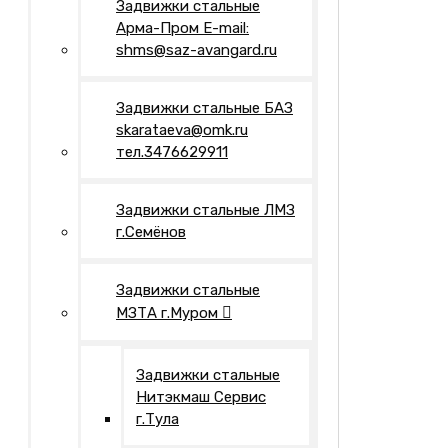
Задвижки стальные
Арма-Пром E-mail:
shms@saz-avangard.ru
Задвижки стальные БАЗ
skarataeva@omk.ru
тел.3476629911
Задвижки стальные ЛМЗ
г.Семёнов
Задвижки стальные
МЗТА г.Муром
Задвижки стальные
Нитэкмаш Сервис
г.Тула