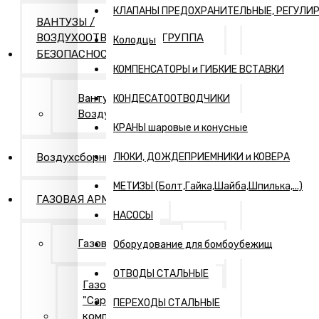
КЛАПАНЫ ПРЕДОХРАНИТЕЛЬНЫЕ, РЕГУЛИ
ВАНТУЗЫ /
ВОЗДУХООТВОДЧИКИ / ГРУППА
Колодцы
БЕЗОПАСНОСТИ
КОМПЕНСАТОРЫ и ГИБКИЕ ВСТАВКИ
Вантузы и
КОНДЕСАТООТВОДЧИКИ
Воздухоотводчики
КРАНЫ шаровые и конусные
Воздухсборники
ЛЮКИ, ДОЖДЕПРИЕМНИКИ и КОВЕРА
МЕТИЗЫ (Болт,Гайка,Шайба,Шпилька,...)
ГАЗОВАЯ АРМАТУРА
НАСОСЫ
Газовая арматура
Оборудование для бомбоубежищ
ОТВОДЫ СТАЛЬНЫЕ
Газовая арматура
"Саратовская газовая
ПЕРЕХОДЫ СТАЛЬНЫЕ
компания"