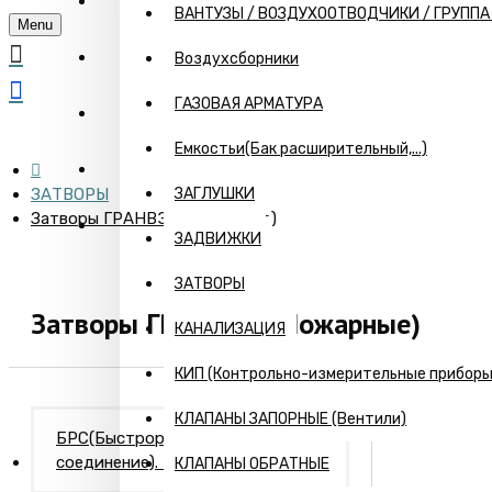
ГЛАВНАЯ
ВАНТУЗЫ / ВОЗДУХООТВОДЧИКИ / ГРУПП
Menu
О КОМПАНИИ
Воздухсборники
ГАЗОВАЯ АРМАТУРА
ИНФОРМАЦИЯ
Емкостьи(Бак расширительный,...)
ПРАЙС
ЗАТВОРЫ
ЗАГЛУШКИ
Затворы ГРАНВЭЛ (Пожарные)
КОНТАКТЫ
ЗАДВИЖКИ
ЗАТВОРЫ
Затворы ГРАНВЭЛ (Пожарные)
КАНАЛИЗАЦИЯ
КИП (Контрольно-измерительные приборы) 
КЛАПАНЫ ЗАПОРНЫЕ (Вентили)
БРС(Быстроразъемное
соединение). Камлоки
КЛАПАНЫ ОБРАТНЫЕ