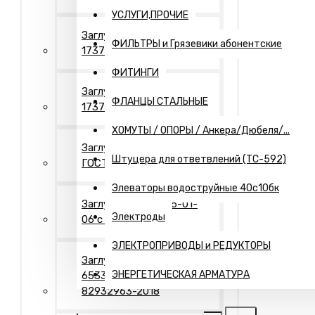
УСЛУГИ,ПРОЧИЕ
Заглушки Исп.- 1 ГОСТ
ФИЛЬТРЫ и Грязевики абонентские
17379
ФИТИНГИ
Заглушки Исп.- 2 ГОСТ
ФЛАНЦЫ СТАЛЬНЫЕ
17379
ХОМУТЫ / ОПОРЫ / Анкера/Дюбеля/...
Заглушки Исп.- 2"П"
Штуцера для ответвлений (ТС-592)
ГОСТ 17379
Элеваторы водоструйные 40с10бк
Заглушки Т-ММ-25-01-
Электроды
06 с рукояткой
ЭЛЕКТРОПРИВОДЫ и РЕДУКТОРЫ
Заглушки Днища ГОСТ
ЭНЕРГЕТИЧЕСКАЯ АРМАТУРА
6533-78 / ТУ 1469-006-
82932963-2018