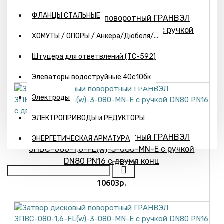
ФЛАНЦЫ СТАЛЬНЫЕ
Затвор дисковый поворотный ГРАНВЭЛ
ЗПВС-065-1,6-FL(w)-3-065-MN-E с ручкой
ХОМУТЫ / ОПОРЫ / Анкера/Дюбеля/...
DN65 PN16 с КВ, IP65
Штуцера для ответвлений (ТС-592)
10596р.
Элеваторы водоструйные 40с10бк
Электроды
ЭЛЕКТРОПРИВОДЫ и РЕДУКТОРЫ
Затвор дисковый поворотный ГРАНВЭЛ
ЭНЕРГЕТИЧЕСКАЯ АРМАТУРА
ЗПВС-080-1,6-FL(w)-3-080-MN-E с ручкой
DN80 PN16 с двумя конц
10603р.