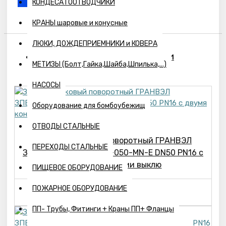
КОНДЕСАТООТВОДЧИКИ
КРАНЫ шаровые и конусные
ЛЮКИ, ДОЖДЕПРИЕМНИКИ и КОВЕРА
ПОХОЖИЕ ТОВАРЫ
ВЫ СМОТРЕЛИ
МЕТИЗЫ (Болт,Гайка,Шайба,Шпилька,...)
НАСОСЫ
Оборудование для бомбоубежищ
ОТВОДЫ СТАЛЬНЫЕ
Затвор дисковый поворотный ГРАНВЭЛ
ПЕРЕХОДЫ СТАЛЬНЫЕ
ЗПВС-050-1,6-FL(w)-3-050-MN-E DN50 PN16 с
двумя концевыми выклю
ПИЩЕВОЕ ОБОРУДОВАНИЕ
9621р.
ПОЖАРНОЕ ОБОРУДОВАНИЕ
ПП- Трубы, Фитинги + Краны ПП+ Фланцы