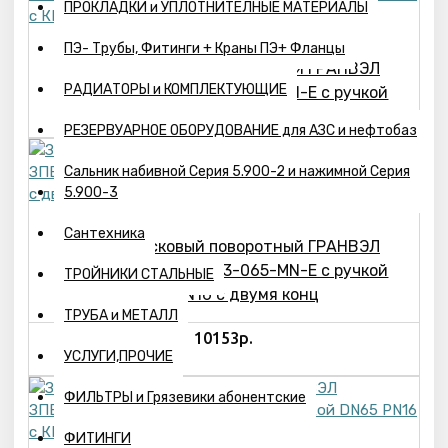
ПРОКЛАДКИ и УПЛОТНИТЕЛНЫЕ МАТЕРИАЛЫ
ПЭ- Трубы, Фитинги + Краны ПЭ+ Фланцы
Затвор дисковый поворотный ГРАНВЭЛ
РАДИАТОРЫ и КОМПЛЕКТУЮЩИЕ
ЗПВС-050-1,6-FL(w)-3-050-MN-E с ручкой
DN50 PN16 с КВ, IP65
РЕЗЕРВУАРНОЕ ОБОРУДОВАНИЕ для АЗС и нефтобаз
Сальник набивной Серия 5.900-2 и нажимной Серия
5.900-3
Сантехника
Затвор дисковый поворотный ГРАНВЭЛ
ЗПВС-065-1,6-FL(w)-3-065-MN-E с ручкой
ТРОЙНИКИ СТАЛЬНЫЕ
DN65 PN16 с двумя конц
ТРУБА и МЕТАЛЛ
10153р.
УСЛУГИ,ПРОЧИЕ
ФИЛЬТРЫ и Грязевики абонентские
ФИТИНГИ