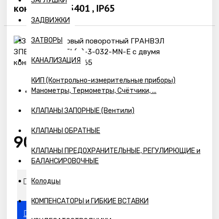
ЗАГЛУШКИ
конц.выкл.A5401 , IP65
ЗАДВИЖКИ
ЗАТВОРЫ
КАНАЛИЗАЦИЯ
КИП (Контрольно-измерительные приборы)
Манометры, Термометры, Счётчики, ...
Наличие:
КЛАПАНЫ ЗАПОРНЫЕ (Вентили)
Предзаказ
КЛАПАНЫ ОБРАТНЫЕ
9088р.
КЛАПАНЫ ПРЕДОХРАНИТЕЛЬНЫЕ, РЕГУЛИРЮЩИЕ и
БАЛАНСИРОВОЧНЫЕ
Колодцы
КОМПЕНСАТОРЫ и ГИБКИЕ ВСТАВКИ