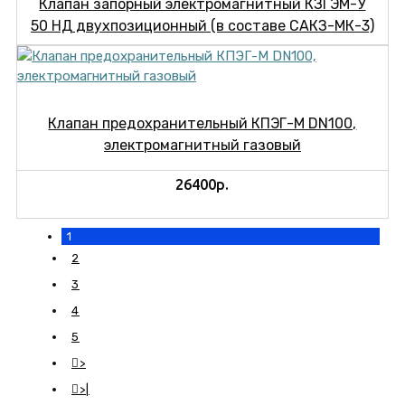
Клапан запорный электромагнитный КЗГЭМ-У
50 НД двухпозиционный (в составе САКЗ-МК-3)
Клапан предохранительный КПЭГ-М DN100,
электромагнитный газовый
26400р.
1
2
3
4
5
>
>|