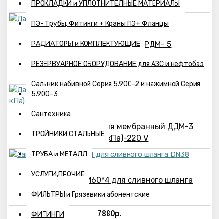
ПРОКЛАДКИ и УПЛОТНИТЕЛНЫЕ МАТЕРИАЛЫ
ПЭ- Трубы, Фитинги + Краны ПЭ+ Фланцы
РАДИАТОРЫ и КОМПЛЕКТУЮЩИЕ
Датчик-реле давления ДРДМ- 5
РЕЗЕРВУАРНОЕ ОБОРУДОВАНИЕ для АЗС и нефтобаз
2993р.
Сальник набивной Серия 5.900-2 и нажимной Серия
5.900-3
Сантехника
Датчик-реле давления мембранный ДДМ-3
ТРОЙНИКИ СТАЛЬНЫЕ
ДШн(0-6 кПа)-220 V
ТРУБА и МЕТАЛЛ
УСЛУГИ,ПРОЧИЕ
Запорный кран М60*4 для сливного шланга
DN38
ФИЛЬТРЫ и Грязевики абонентские
7880р.
ФИТИНГИ