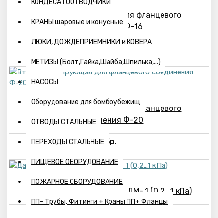
КОНДЕСАТООТВОДЧИКИ
Втулка изолирующая для фланцевого
КРАНЫ шаровые и конусные
соединения Ф-16
ЛЮКИ, ДОЖДЕПРИЕМНИКИ и КОВЕРА
16р.
МЕТИЗЫ (Болт,Гайка,Шайба,Шпилька,...)
НАСОСЫ
Оборудование для бомбоубежищ
Втулка изолирующая для фланцевого
соединения Ф-20
ОТВОДЫ СТАЛЬНЫЕ
16р.
ПЕРЕХОДЫ СТАЛЬНЫЕ
ПИЩЕВОЕ ОБОРУДОВАНИЕ
ПОЖАРНОЕ ОБОРУДОВАНИЕ
Датчик-реле давления ДРДМ- 1 (0,2...1 кПа)
ПП- Трубы, Фитинги + Краны ПП+ Фланцы
2993р.