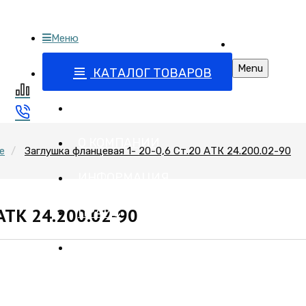
Меню
бъектов
Поставка запо
 арматурой
Menu
КАТАЛОГ ТОВАРОВ
ГЛАВНАЯ
О КОМПАНИИ
е
Заглушка фланцевая 1- 20-0,6 Ст.20 АТК 24.200.02-90
ИНФОРМАЦИЯ
 АТК 24.200.02-90
ПРАЙС
КОНТАКТЫ