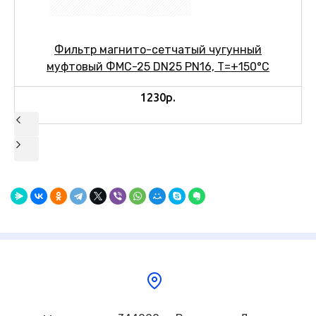
Фильтр магнито-сетчатый чугунный
муфтовый ФМС-25 DN25 PN16, Т=+150°C
1230р.