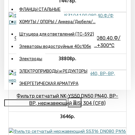
14478р.
ФЛАНЦЫ СТАЛЬНЫЕ
ХОМУТЫ / ОПОРЫ / Анкера/Дюбеля/...
Штуцера для ответвлений (ТС-592)
Фильтр сетчатый ADL IS31.04.1.00.080.40.Ф/
Ф DN80 PN40, L=278 mm,T=-60...+300°C
Элеваторы водоструйные 40с10бк
38808р.
Электроды
ЭЛЕКТРОПРИВОДЫ и РЕДУКТОРЫ
ЭНЕРГЕТИЧЕСКАЯ АРМАТУРА
Фильтр сетчатый NK-YS50 DN50 PN40, ВР-
ВР, нержавеющий AISI 304 (CF8)
3646р.