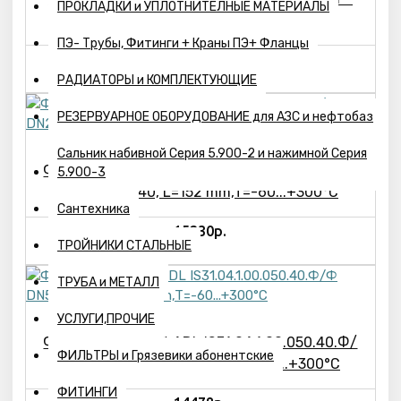
ПРОКЛАДКИ и УПЛОТНИТЕЛНЫЕ МАТЕРИАЛЫ
ВР, L=140 mm,T=-60...+200°C
ПЭ- Трубы, Фитинги + Краны ПЭ+ Фланцы
5324р.
РАДИАТОРЫ и КОМПЛЕКТУЮЩИЕ
РЕЗЕРВУАРНОЕ ОБОРУДОВАНИЕ для АЗС и нефтобаз
Сальник набивной Серия 5.900-2 и нажимной Серия
Фильтр сетчатый ADL IS31.04.1.00.025.40.Ф/
5.900-3
Ф DN25 PN40, L=152 mm,T=-60...+300°C
Сантехника
15230р.
ТРОЙНИКИ СТАЛЬНЫЕ
ТРУБА и МЕТАЛЛ
УСЛУГИ,ПРОЧИЕ
Фильтр сетчатый ADL IS31.04.1.00.050.40.Ф/
ФИЛЬТРЫ и Грязевики абонентские
Ф DN50 PN40, L=222 mm,T=-60...+300°C
ФИТИНГИ