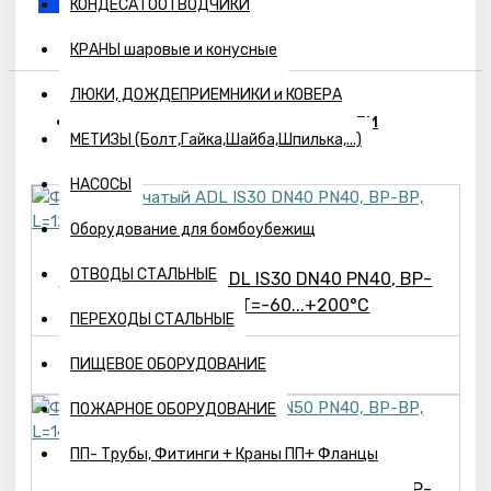
КОНДЕСАТООТВОДЧИКИ
КРАНЫ шаровые и конусные
ЛЮКИ, ДОЖДЕПРИЕМНИКИ и КОВЕРА
ПОХОЖИЕ ТОВАРЫ
ВЫ СМОТРЕЛИ
МЕТИЗЫ (Болт,Гайка,Шайба,Шпилька,...)
НАСОСЫ
Оборудование для бомбоубежищ
ОТВОДЫ СТАЛЬНЫЕ
Фильтр сетчатый ADL IS30 DN40 PN40, ВР-
ВР, L=120 mm,T=-60...+200°C
ПЕРЕХОДЫ СТАЛЬНЫЕ
3686р.
ПИЩЕВОЕ ОБОРУДОВАНИЕ
ПОЖАРНОЕ ОБОРУДОВАНИЕ
ПП- Трубы, Фитинги + Краны ПП+ Фланцы
Фильтр сетчатый ADL IS30 DN50 PN40, ВР-