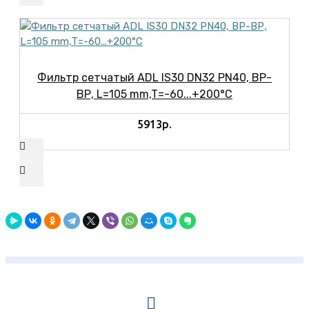
Фильтр сетчатый ADL IS30 DN32 PN40, ВР-
ВР, L=105 mm,T=-60...+200°C
5913р.