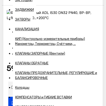
ЗАГЛУШКИ
ЗАДВИЖКИ
ЗАТВОРЫ
КАНАЛИЗАЦИЯ
Наличие:
КИП (Контрольно-измерительные приборы)
Предзаказ
Манометры, Термометры, Счётчики, ...
BM01A405029
Модель:
КЛАПАНЫ ЗАПОРНЫЕ (Вентили)
BM01A405029
Артикул:
КЛАПАНЫ ОБРАТНЫЕ
5913р.
КЛАПАНЫ ПРЕДОХРАНИТЕЛЬНЫЕ, РЕГУЛИРЮЩИЕ и
БАЛАНСИРОВОЧНЫЕ
Колодцы
КОМПЕНСАТОРЫ и ГИБКИЕ ВСТАВКИ