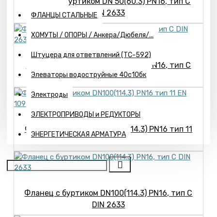
Фланец с буртиком DN 50(60.3) PN16, тип С
DIN 2633
ФЛАНЦЫ СТАЛЬНЫЕ
ХОМУТЫ / ОПОРЫ / Анкера/Дюбеля/...
Штуцера для ответвлений (ТС-592)
Фланец с буртиком DN 80(88.9) PN16, тип С
Элеваторы водоструйные 40с10бк
DIN 2633
Электроды
ЭЛЕКТРОПРИВОДЫ и РЕДУКТОРЫ
Фланец с буртиком DN100(114.3) PN16 тип 11
ЭНЕРГЕТИЧЕСКАЯ АРМАТУРА
EN 1092-1
Фланец с буртиком DN100(114.3) PN16, тип С
DIN 2633