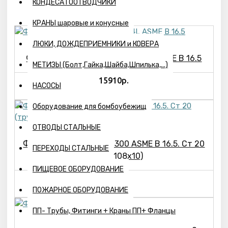
КОНДЕСАТООТВОДЧИКИ
КРАНЫ шаровые и конусные
ЛЮКИ, ДОЖДЕПРИЕМНИКИ и КОВЕРА
Фланец 2” cl 150 SW RF Ст. 904L ASME B 16.5
МЕТИЗЫ (Болт,Гайка,Шайба,Шпилька,...)
15910р.
НАСОСЫ
Оборудование для бомбоубежищ
ОТВОДЫ СТАЛЬНЫЕ
Фланец 4” WN LM class 300 ASME B 16.5. Ст 20
ПЕРЕХОДЫ СТАЛЬНЫЕ
(труба 108х10)
ПИЩЕВОЕ ОБОРУДОВАНИЕ
23880р.
ПОЖАРНОЕ ОБОРУДОВАНИЕ
ПП- Трубы, Фитинги + Краны ПП+ Фланцы