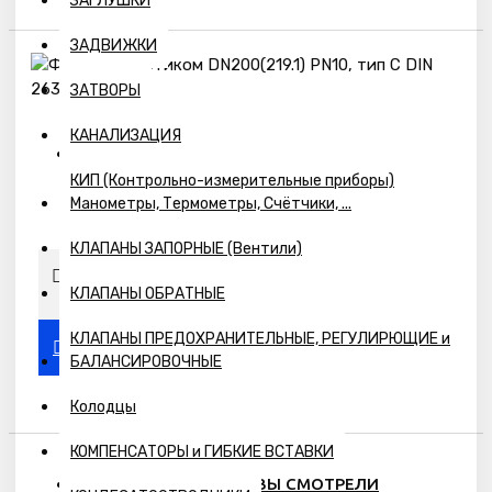
ЗАГЛУШКИ
ЗАДВИЖКИ
ЗАТВОРЫ
КАНАЛИЗАЦИЯ
Наличие:
КИП (Контрольно-измерительные приборы)
Предзаказ
Манометры, Термометры, Счётчики, ...
КЛАПАНЫ ЗАПОРНЫЕ (Вентили)
КЛАПАНЫ ОБРАТНЫЕ
КЛАПАНЫ ПРЕДОХРАНИТЕЛЬНЫЕ, РЕГУЛИРЮЩИЕ и
БАЛАНСИРОВОЧНЫЕ
Колодцы
КОМПЕНСАТОРЫ и ГИБКИЕ ВСТАВКИ
ПОХОЖИЕ ТОВАРЫ
ВЫ СМОТРЕЛИ