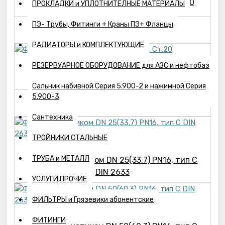
Фланец EN1092-1/01 B/DN 80 PN16, Ст.20
ПРОКЛАДКИ и УПЛОТНИТЕЛНЫЕ МАТЕРИАЛЫ
2820р.
ПЭ- Трубы, Фитинги + Краны ПЭ+ Фланцы
РАДИАТОРЫ и КОМПЛЕКТУЮЩИЕ
РЕЗЕРВУАРНОЕ ОБОРУДОВАНИЕ для АЗС и нефтобаз
Фланец EN1092-1/01 B/DN100 PN16, Ст.20
Сальник набивной Серия 5.900-2 и нажимной Серия
5.900-3
3360р.
Сантехника
ТРОЙНИКИ СТАЛЬНЫЕ
ТРУБА и МЕТАЛЛ
Фланец с буртиком DN 25(33.7) PN16, тип С
DIN 2633
УСЛУГИ,ПРОЧИЕ
ФИЛЬТРЫ и Грязевики абонентские
ФИТИНГИ