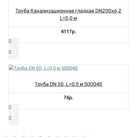
Труба Канализационная гладкая DN200х6,2
L=5,0 м
4117р.
Труба DN 50, L=0,5 м 500045
76р.