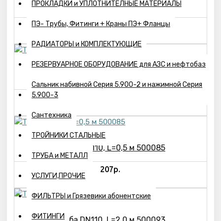
Труба DN 50, L=1,0 м 500049
ПРОКЛАДКИ и УПЛОТНИТЕЛНЫЕ МАТЕРИАЛЫ
ПЭ- Трубы, Фитинги + Краны ПЭ+ Фланцы
106р.
РАДИАТОРЫ и КОМПЛЕКТУЮЩИЕ
РЕЗЕРВУАРНОЕ ОБОРУДОВАНИЕ для АЗС и нефтобаз
Труба DN 50, L=2,0 м 500053
Сальник набивной Серия 5.900-2 и нажимной Серия
5.900-3
203р.
Сантехника
ТРОЙНИКИ СТАЛЬНЫЕ
Труба DN110, L=0,5 м 500085
ТРУБА и МЕТАЛЛ
207р.
УСЛУГИ,ПРОЧИЕ
ФИЛЬТРЫ и Грязевики абонентские
ФИТИНГИ
Труба DN110, L=2,0 м 500093