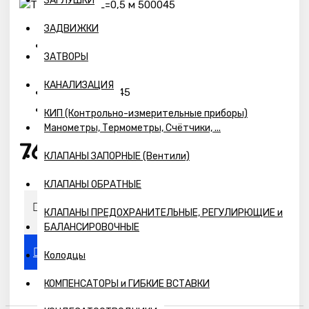
ЗАГЛУШКИ
ЗАДВИЖКИ
ЗАТВОРЫ
Наличие:
Предзаказ
КАНАЛИЗАЦИЯ
500045
Модель:
500045
Артикул:
КИП (Контрольно-измерительные приборы)
Манометры, Термометры, Счётчики, ...
76р.
КЛАПАНЫ ЗАПОРНЫЕ (Вентили)
КЛАПАНЫ ОБРАТНЫЕ
КЛАПАНЫ ПРЕДОХРАНИТЕЛЬНЫЕ, РЕГУЛИРЮЩИЕ и
БАЛАНСИРОВОЧНЫЕ
Колодцы
КОМПЕНСАТОРЫ и ГИБКИЕ ВСТАВКИ