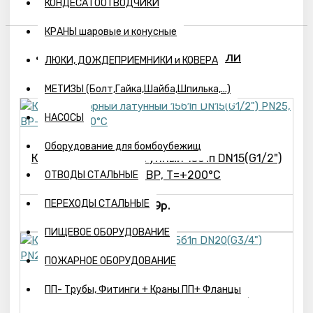
КОНДЕСАТООТВОДЧИКИ
КРАНЫ шаровые и конусные
ПОХОЖИЕ ТОВАРЫ
ВЫ СМОТРЕЛИ
ЛЮКИ, ДОЖДЕПРИЕМНИКИ и КОВЕРА
МЕТИЗЫ (Болт,Гайка,Шайба,Шпилька,...)
НАСОСЫ
Оборудование для бомбоубежищ
Клапан запорный латунный 15б1п DN15(G1/2")
PN25, ВР-ВР, Т=+200°С
ОТВОДЫ СТАЛЬНЫЕ
ПЕРЕХОДЫ СТАЛЬНЫЕ
359р.
ПИЩЕВОЕ ОБОРУДОВАНИЕ
ПОЖАРНОЕ ОБОРУДОВАНИЕ
ПП- Трубы, Фитинги + Краны ПП+ Фланцы
Клапан запорный латунный 15б1п
DN20(G3/4") PN25, ВР-ВР, Т=+200°С