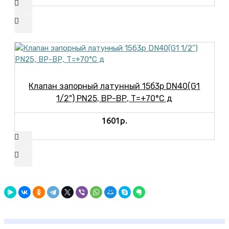
Клапан запорный латунный 15б3р DN40(G1
1/2") PN25, ВР-ВР, Т=+70°С д
1601р.