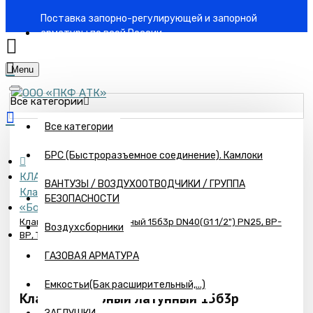
Поставка запорно-регулирующей и запорной
арматуры по всей России
Menu
Все категории
Все категории
БРС (Быстроразъемное соединение). Камлоки
КЛАПАНЫ ЗАПОРНЫЕ (Вентили)
ВАНТУЗЫ / ВОЗДУХООТВОДЧИКИ / ГРУППА
Клапана запорные(Вентили) 15б1п,15б3р ООО
БЕЗОПАСНОСТИ
«Бологовский Арматурный завод»
Клапан запорный латунный 15б3р DN40(G1 1/2") PN25, ВР-
Воздухсборники
ВР, Т=+70°С д
ГАЗОВАЯ АРМАТУРА
Емкостьи(Бак расширительный,...)
Клапан запорный латунный 15б3р