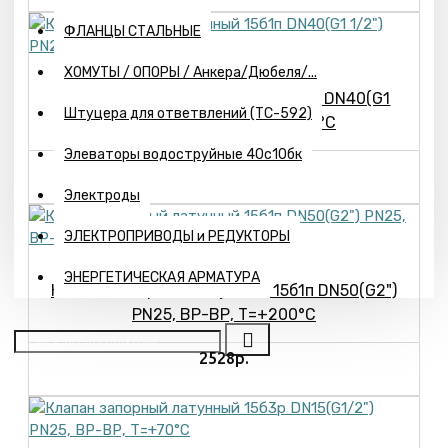
ФЛАНЦЫ СТАЛЬНЫЕ
ХОМУТЫ / ОПОРЫ / Анкера/Дюбеля/...
Клапан запорный латунный 15б1п DN40(G1
Штуцера для ответвлений (ТС-592)
1/2") PN25, ВР-ВР, Т=+200°С
Элеваторы водоструйные 40с10бк
886р.
Электроды
ЭЛЕКТРОПРИВОДЫ и РЕДУКТОРЫ
ЭНЕРГЕТИЧЕСКАЯ АРМАТУРА
Клапан запорный латунный 15б1п DN50(G2")
PN25, ВР-ВР, Т=+200°С
2528р.