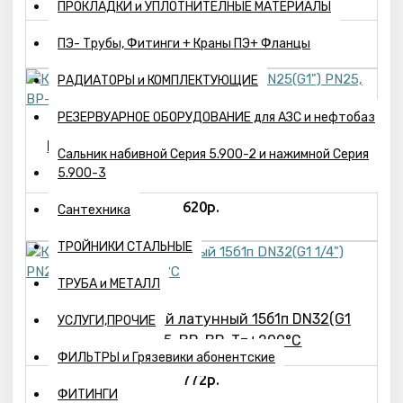
ПРОКЛАДКИ и УПЛОТНИТЕЛНЫЕ МАТЕРИАЛЫ
379р.
ПЭ- Трубы, Фитинги + Краны ПЭ+ Фланцы
РАДИАТОРЫ и КОМПЛЕКТУЮЩИЕ
РЕЗЕРВУАРНОЕ ОБОРУДОВАНИЕ для АЗС и нефтобаз
Клапан запорный латунный 15б1п DN25(G1")
Сальник набивной Серия 5.900-2 и нажимной Серия
PN25, ВР-ВР, Т=+200°С
5.900-3
620р.
Сантехника
ТРОЙНИКИ СТАЛЬНЫЕ
ТРУБА и МЕТАЛЛ
Клапан запорный латунный 15б1п DN32(G1
УСЛУГИ,ПРОЧИЕ
1/4") PN25, ВР-ВР, Т=+200°С
ФИЛЬТРЫ и Грязевики абонентские
772р.
ФИТИНГИ