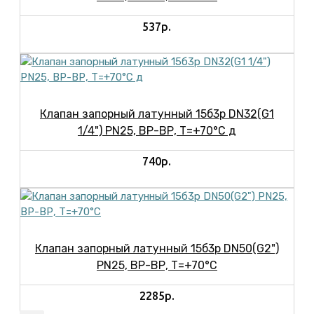
537р.
Клапан запорный латунный 15б3р DN32(G1
1/4") PN25, ВР-ВР, Т=+70°С д
740р.
Клапан запорный латунный 15б3р DN50(G2")
PN25, ВР-ВР, Т=+70°С
2285р.