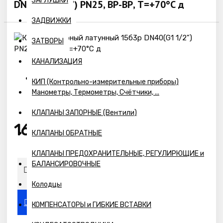
ЗАГЛУШКИ
DN40(G1 1/2") PN25, ВР-ВР, Т=+70°С д
ЗАДВИЖКИ
ЗАТВОРЫ
КАНАЛИЗАЦИЯ
КИП (Контрольно-измерительные приборы)
Наличие:
Манометры, Термометры, Счётчики, ...
Предзаказ
КЛАПАНЫ ЗАПОРНЫЕ (Вентили)
1601р.
КЛАПАНЫ ОБРАТНЫЕ
КЛАПАНЫ ПРЕДОХРАНИТЕЛЬНЫЕ, РЕГУЛИРЮЩИЕ и
БАЛАНСИРОВОЧНЫЕ
Колодцы
КОМПЕНСАТОРЫ и ГИБКИЕ ВСТАВКИ