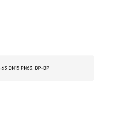
рно-регулирующей и запорной арматуры по всей России
.63 DN15 PN63, ВР-ВР