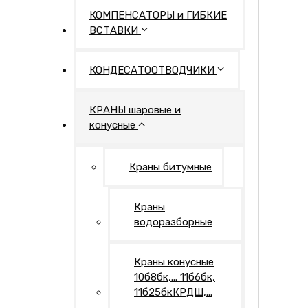
КОМПЕНСАТОРЫ и ГИБКИЕ
ВСТАВКИ
КОНДЕСАТООТВОДЧИКИ
КРАНЫ шаровые и
конусные
Краны битумные
Краны
водоразборные
Краны конусные
10б8бк,... 11б6бк,
11б25бкКРДШ,...