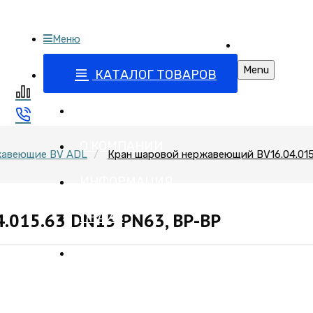
Меню
бъектов
Поставка запо
 арматурой
Menu
КАТАЛОГ ТОВАРОВ
ГЛАВНАЯ
О КОМПАНИИ
жавеющие BV ADL
Кран шаровой нержавеющий BV16.04.015
ИНФОРМАЦИЯ
.015.63 DN15 PN63, ВР-ВР
ПРАЙС
КОНТАКТЫ