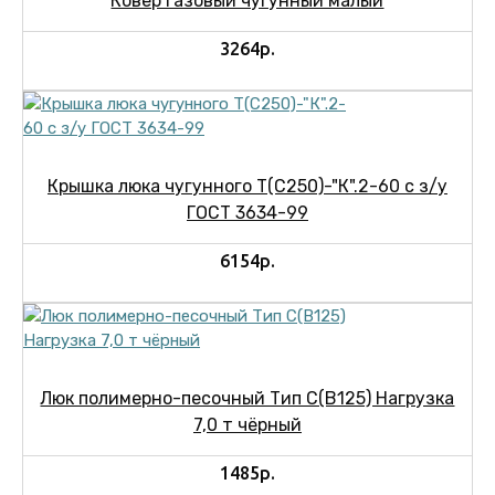
Ковер газовый чугунный малый
3264р.
Крышка люка чугунного Т(С250)-"К".2-60 с з/у
ГОСТ 3634-99
6154р.
Люк полимерно-песочный Тип С(В125) Нагрузка
7,0 т чёрный
1485р.