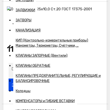
ЗАГЛУШКИ
ЗАДВИЖКИ
ЗАТВОРЫ
Наличие:
КАНАЛИЗАЦИЯ
Предзаказ
КИП (Контрольно-измерительные приборы)
Манометры, Термометры, Счётчики, ...
11003р.
КЛАПАНЫ ЗАПОРНЫЕ (Вентили)
КЛАПАНЫ ОБРАТНЫЕ
КЛАПАНЫ ПРЕДОХРАНИТЕЛЬНЫЕ, РЕГУЛИРЮЩИЕ и
БАЛАНСИРОВОЧНЫЕ
Колодцы
КОМПЕНСАТОРЫ и ГИБКИЕ ВСТАВКИ