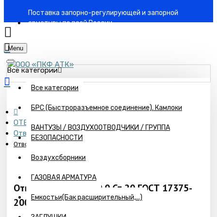
Поставка запорно-регулирующей и запорной
арматуры по всей России
Menu
Все категории
Все категории
БРС (Быстроразъемное соединение). Камлоки
ОТВОДЫ СТАЛЬНЫЕ
ВАНТУЗЫ / ВОЗДУХООТВОДЧИКИ / ГРУППА
Отводы Исп.-2 (15°, 30°, 45°, 60°, 180°)
БЕЗОПАСНОСТИ
Отвод 45°-2-325х10,0 Ст.20 ГОСТ 17375-2001
Воздухсборники
ГАЗОВАЯ АРМАТУРА
Отвод 45°-2-325х10,0 Ст.20 ГОСТ 17375-
Емкостьи(Бак расширительный,...)
2001