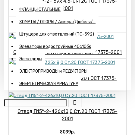
Отвод П15°-2-159х 4,5-09Г2С ГОСТ 17375-
2001
ФЛАНЦЫ СТАЛЬНЫЕ
763р.
ХОМУТЫ / ОПОРЫ / Анкера/Дюбеля/...
Штуцера для ответвлений (ТС-592)
Элеваторы водоструйные 40с10бк
Отвод П15°-2-219х 6,0 Cт.20 ГОСТ 17375-2001
Электроды
ЭЛЕКТРОПРИВОДЫ и РЕДУКТОРЫ
Отвод П15°-2-325х 8,0 Ст.20 ГОСТ 17375-
ЭНЕРГЕТИЧЕСКАЯ АРМАТУРА
2001
Отвод П15°-2-426х10,0 Ст.20 ГОСТ 17375-
2001
8099р.