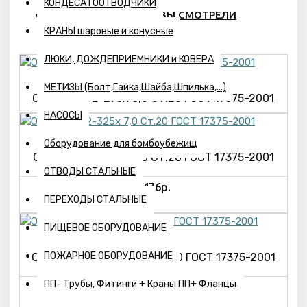
КОНДЕСАТООТВОДЧИКИ
ПОХОЖИЕ ТОВАРЫ
ВЫ СМОТРЕЛИ
КРАНЫ шаровые и конусные
ЛЮКИ, ДОЖДЕПРИЕМНИКИ и КОВЕРА
МЕТИЗЫ (Болт,Гайка,Шайба,Шпилька,...)
Отвод 45°-2-273х 8,0 Ст.20 ГОСТ 17375-2001
НАСОСЫ
Оборудование для бомбоубежищ
Отвод 45°-2-325х 7,0 Ст.20 ГОСТ 17375-2001
ОТВОДЫ СТАЛЬНЫЕ
7476р.
ПЕРЕХОДЫ СТАЛЬНЫЕ
ПИЩЕВОЕ ОБОРУДОВАНИЕ
ПОЖАРНОЕ ОБОРУДОВАНИЕ
Отвод П15°-2- 89х 3,5 Ст.20 ГОСТ 17375-2001
ПП- Трубы, Фитинги + Краны ПП+ Фланцы
241р.