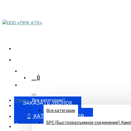
пн-пт 08:00-17:00
сб 9:00-12:00
Комплектация объектов
трубопроводной арматурой
+7 (863) 220-95-15
0
Все категории
Меню
ЗАКАЗАТЬ ЗВОНОК
Все категории
КАТАЛОГ ТОВАРОВ
БРС (Быстроразъемное соединение). Кам
Поставка запорно-регулирующей и запорной арматуры п