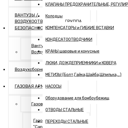
КЛАПАНЫ ПРЕДОХРАНИТЕЛЬНЫЕ, РЕГУЛИ
ВАНТУЗЫ /
Колодцы
ВОЗДУХООТВОДЧИКИ / ГРУППА
БЕЗОПАСНОСТИ
КОМПЕНСАТОРЫ и ГИБКИЕ ВСТАВКИ
КОНДЕСАТООТВОДЧИКИ
Вантузы и
КРАНЫ шаровые и конусные
Воздухоотводчики
ЛЮКИ, ДОЖДЕПРИЕМНИКИ и КОВЕРА
Воздухсборники
МЕТИЗЫ (Болт,Гайка,Шайба,Шпилька,...)
ГАЗОВАЯ АРМАТУРА
НАСОСЫ
Оборудование для бомбоубежищ
Газовая арматура
ОТВОДЫ СТАЛЬНЫЕ
Газовая арматура
ПЕРЕХОДЫ СТАЛЬНЫЕ
"Саратовская газовая