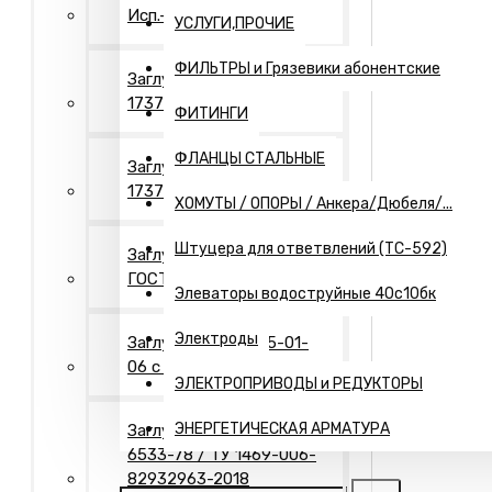
Исп.- 2. Оцинкованные
УСЛУГИ,ПРОЧИЕ
ФИЛЬТРЫ и Грязевики абонентские
Заглушки Исп.- 1 ГОСТ
17379
ФИТИНГИ
ФЛАНЦЫ СТАЛЬНЫЕ
Заглушки Исп.- 2 ГОСТ
17379
ХОМУТЫ / ОПОРЫ / Анкера/Дюбеля/...
Штуцера для ответвлений (ТС-592)
Заглушки Исп.- 2"П"
ГОСТ 17379
Элеваторы водоструйные 40с10бк
Электроды
Заглушки Т-ММ-25-01-
06 с рукояткой
ЭЛЕКТРОПРИВОДЫ и РЕДУКТОРЫ
ЭНЕРГЕТИЧЕСКАЯ АРМАТУРА
Заглушки Днища ГОСТ
6533-78 / ТУ 1469-006-
82932963-2018