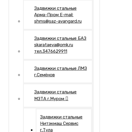
Задвижки стальные
Арма-Пром E-mail:
shms@saz-avangard.ru
Задвижки стальные БАЗ
skarataeva@omk.ru
тел.3476629911
Задвижки стальные ЛМЗ
г.Семёнов
Задвижки стальные
МЗТА г.Муром
Задвижки стальные
Нитэкмаш Сервис
г.Тула