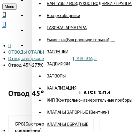
ГЛАВНАЯ
ВАНТУЗЫ / ВОЗДУХООТВОДЧИКИ / ГРУПП
Menu
О КОМПАНИИ
Воздухсборники
ГАЗОВАЯ АРМАТУРА
ИНФОРМАЦИЯ
Емкостьи(Бак расширительный,...)
ПРАЙС
ОТВОДЫ СТАЛЬНЫЕ
ЗАГЛУШКИ
Отводы нержавеющие AISI 304, AISI 316,...
КОНТАКТЫ
ЗАДВИЖКИ
Отвод 45°-273,0х3,0 AISI 304
ЗАТВОРЫ
КАНАЛИЗАЦИЯ
Отвод 45°-273,0х3,0 AISI 304
КИП (Контрольно-измерительные приборы) 
КЛАПАНЫ ЗАПОРНЫЕ (Вентили)
БРС(Быстроразъемное
КЛАПАНЫ ОБРАТНЫЕ
соединение). Камлоки