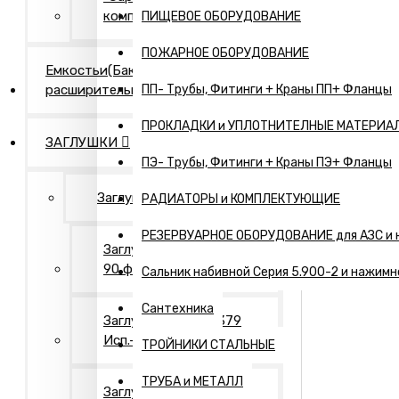
компания"
ПИЩЕВОЕ ОБОРУДОВАНИЕ
ПОЖАРНОЕ ОБОРУДОВАНИЕ
Емкостьи(Бак
расширительный,...)
ПП- Трубы, Фитинги + Краны ПП+ Фланцы
ПРОКЛАДКИ и УПЛОТНИТЕЛНЫЕ МАТЕРИА
ЗАГЛУШКИ
ПЭ- Трубы, Фитинги + Краны ПЭ+ Фланцы
Заглушки Нержавеющие
РАДИАТОРЫ и КОМПЛЕКТУЮЩИЕ
РЕЗЕРВУАРНОЕ ОБОРУДОВАНИЕ для АЗС и 
Заглушки АТК 24.200.02-
90 фланцевые
Сальник набивной Серия 5.900-2 и нажимн
Сантехника
Заглушки ГОСТ 17379
Исп.- 1. Оцинкованные
ТРОЙНИКИ СТАЛЬНЫЕ
ТРУБА и МЕТАЛЛ
Заглушки ГОСТ 17379