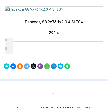
Переход 88,9х76,1х2,0 AISI 304
294р.