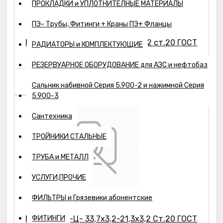
ПРОКЛАДКИ и УПЛОТНИТЕЛНЫЕ МАТЕРИАЛЫ
ПЭ- Трубы, Фитинги + Краны ПЭ+ Фланцы
Переход К1-Ц- 26,9х3,2-21,3х3,2 ст.20 ГОСТ
РАДИАТОРЫ и КОМПЛЕКТУЮЩИЕ
17378-2001
РЕЗЕРВУАРНОЕ ОБОРУДОВАНИЕ для АЗС и нефтобаз
56р.
Сальник набивной Серия 5.900-2 и нажимной Серия
5.900-3
Сантехника
ТРОЙНИКИ СТАЛЬНЫЕ
ТРУБА и МЕТАЛЛ
УСЛУГИ,ПРОЧИЕ
ФИЛЬТРЫ и Грязевики абонентские
Переход К1-Ц- 33,7х3,2-21,3х3,2 Ст.20 ГОСТ
ФИТИНГИ