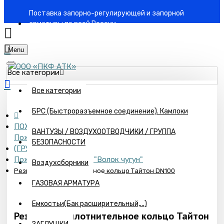
Поставка запорно-регулирующей и запорной
арматуры по всей России
Menu
Все категории
Все категории
БРС (Быстроразъемное соединение). Камлоки
ПОЖАРНОЕ ОБОРУДОВАНИЕ
ВАНТУЗЫ / ВОЗДУХООТВОДЧИКИ / ГРУППА
Пожарные проводки БЕССВАРНЫЕ СОЕДИНЕНИЯ
БЕЗОПАСНОСТИ
(ГРУВЛОКИ) Dinarm
Пожарные подставки "Волок чугун"
Воздухсборники
Резиновое уплотнительное кольцо Тайтон DN100
ГАЗОВАЯ АРМАТУРА
Емкостьи(Бак расширительный,...)
Резиновое уплотнительное кольцо Тайтон