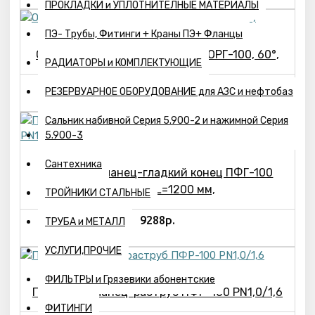
ПРОКЛАДКИ и УПЛОТНИТЕЛНЫЕ МАТЕРИАЛЫ
ПЭ- Трубы, Фитинги + Краны ПЭ+ Фланцы
Отвод раструб-гладкий конец ОРГ-100, 60°,
РАДИАТОРЫ и КОМПЛЕКТУЮЩИЕ
6840р.
РЕЗЕРВУАРНОЕ ОБОРУДОВАНИЕ для АЗС и нефтобаз
Сальник набивной Серия 5.900-2 и нажимной Серия
5.900-3
Сантехника
Патрубок фланец-гладкий конец ПФГ-100
PN1,0/1,6; L=1200 мм,
ТРОЙНИКИ СТАЛЬНЫЕ
9288р.
ТРУБА и МЕТАЛЛ
УСЛУГИ,ПРОЧИЕ
ФИЛЬТРЫ и Грязевики абонентские
Патрубок фланец-раструб ПФР-100 PN1,0/1,6
ФИТИНГИ