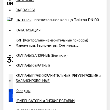
ЗАГЛУШКИ
DN100
ЗАДВИЖКИ
ЗАТВОРЫ
КАНАЛИЗАЦИЯ
Наличие:
КИП (Контрольно-измерительные приборы)
Предзаказ
Манометры, Термометры, Счётчики, ...
КЛАПАНЫ ЗАПОРНЫЕ (Вентили)
331р.
КЛАПАНЫ ОБРАТНЫЕ
КЛАПАНЫ ПРЕДОХРАНИТЕЛЬНЫЕ, РЕГУЛИРЮЩИЕ и
БАЛАНСИРОВОЧНЫЕ
Колодцы
КОМПЕНСАТОРЫ и ГИБКИЕ ВСТАВКИ