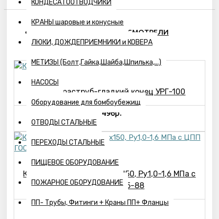
КОНДЕСАТООТВОДЧИКИ
КРАНЫ шаровые и конусные
ПОХОЖИЕ ТОВАРЫ
ВЫ СМОТРЕЛИ
ЛЮКИ, ДОЖДЕПРИЕМНИКИ и КОВЕРА
МЕТИЗЫ (Болт,Гайка,Шайба,Шпилька,...)
НАСОСЫ
Колено раструб-гладкий конец УРГ-100
Оборудование для бомбоубежищ
8496р.
ОТВОДЫ СТАЛЬНЫЕ
ПЕРЕХОДЫ СТАЛЬНЫЕ
ПИЩЕВОЕ ОБОРУДОВАНИЕ
Крест фланцевый ТФ150х150, Ру1,0-1,6 МПа с
ПОЖАРНОЕ ОБОРУДОВАНИЕ
ЦПП ГОСТ5525-88
ПП- Трубы, Фитинги + Краны ПП+ Фланцы
26882р.