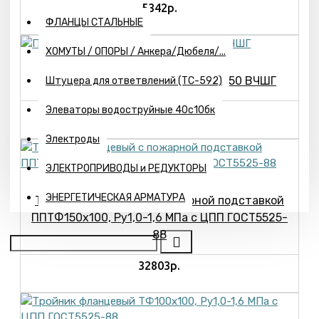
5342р.
ФЛАНЦЫ СТАЛЬНЫЕ
ХОМУТЫ / ОПОРЫ / Анкера/Дюбеля/...
Патрубок фланец-раструб ПФР-150 ВЧШГ
Штуцера для ответвлений (ТС-592)
Элеваторы водоструйные 40с10бк
5631р.
Электроды
ЭЛЕКТРОПРИВОДЫ и РЕДУКТОРЫ
ЭНЕРГЕТИЧЕСКАЯ АРМАТУРА
Тройник фланцевый с пожарной подставкой
ППТФ150х100, Ру1,0-1,6 МПа с ЦПП ГОСТ5525-
88
32803р.