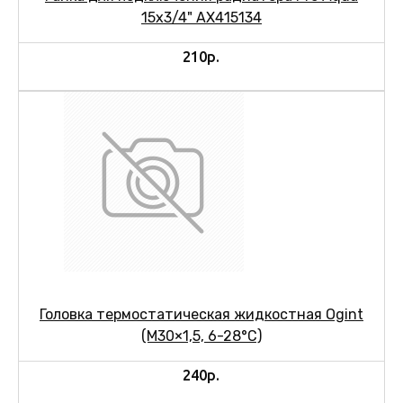
15х3/4" АХ415134
210р.
Головка термостатическая жидкостная Ogint
(М30×1,5, 6-28°C)
240р.