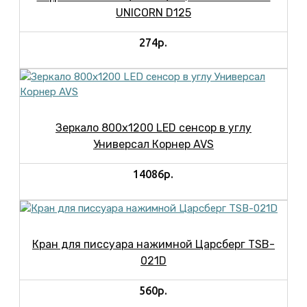
UNICORN D125
274р.
Зеркало 800х1200 LED сенсор в углу
Универсал Корнер AVS
14086р.
Кран для писсуара нажимной Царсберг TSB-
021D
560р.