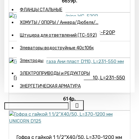
6659р.
ФЛАНЦЫ СТАЛЬНЫЕ
ХОМУТЫ / ОПОРЫ / Анкера/Дюбеля/...
Гофра для унитаза McAlpine WC-F20P
Штуцера для ответвлений (ТС-592)
1986р.
Элеваторы водоструйные 40с10бк
Электроды
ЭЛЕКТРОПРИВОДЫ и РЕДУКТОРЫ
Гофра для унитаза Ани пласт D110, L=231-550
мм
ЭНЕРГЕТИЧЕСКАЯ АРМАТУРА
614р.
Гофра с гайкой 1 1/2"X40/50, L=370-1200 мм