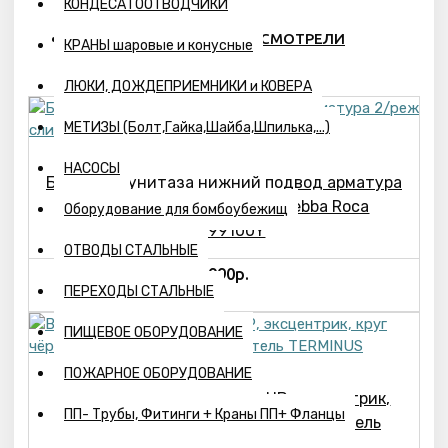
КОНДЕСАТООТВОДЧИКИ
ПОХОЖИЕ ТОВАРЫ
ВЫ СМОТРЕЛИ
КРАНЫ шаровые и конусные
ЛЮКИ, ДОЖДЕПРИЕМНИКИ и КОВЕРА
МЕТИЗЫ (Болт,Гайка,Шайба,Шпилька,...)
НАСОСЫ
Бачок для унитаза нижний подвод арматура
2/реж слив кнопка белый Debba Roca
Оборудование для бомбоубежищ
34199100Y
ОТВОДЫ СТАЛЬНЫЕ
4990р.
ПЕРЕХОДЫ СТАЛЬНЫЕ
ПИЩЕВОЕ ОБОРУДОВАНИЕ
ПОЖАРНОЕ ОБОРУДОВАНИЕ
Вентиль угл. 3/4"х1/2" ВР-НР, эксцентрик,
ПП- Трубы, Фитинги + Краны ПП+ Фланцы
круг чёрный матовый 9005, отражатель
TERMINUS