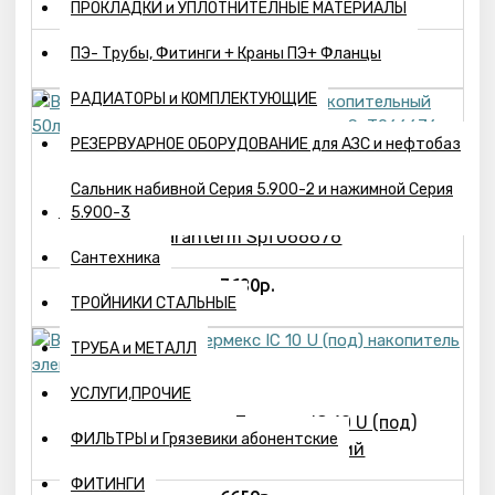
ПРОКЛАДКИ и УПЛОТНИТЕЛНЫЕ МАТЕРИАЛЫ
6192р.
ПЭ- Трубы, Фитинги + Краны ПЭ+ Фланцы
РАДИАТОРЫ и КОМПЛЕКТУЮЩИЕ
РЕЗЕРВУАРНОЕ ОБОРУДОВАНИЕ для АЗС и нефтобаз
Водонагревател электрический
Сальник набивной Серия 5.900-2 и нажимной Серия
накопительный 50л верт ER 50 V Н1,Д5кСВт
5.900-3
Garanterm SpT066676
Сантехника
7680р.
ТРОЙНИКИ СТАЛЬНЫЕ
ТРУБА и МЕТАЛЛ
УСЛУГИ,ПРОЧИЕ
Водонагреватель Термекс IC 10 U (под)
ФИЛЬТРЫ и Грязевики абонентские
накопитель электрический
ФИТИНГИ