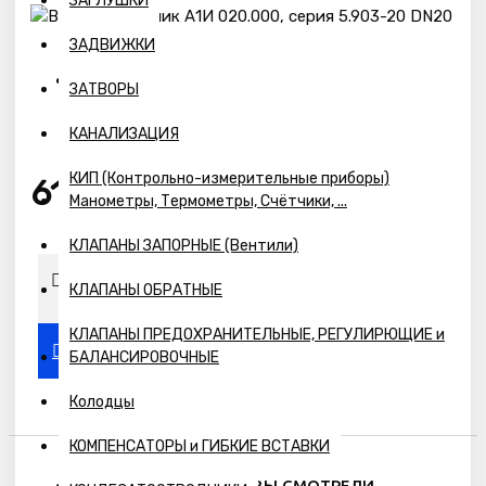
ЗАГЛУШКИ
ЗАДВИЖКИ
ЗАТВОРЫ
Наличие:
Предзаказ
КАНАЛИЗАЦИЯ
КИП (Контрольно-измерительные приборы)
6120р.
Манометры, Термометры, Счётчики, ...
КЛАПАНЫ ЗАПОРНЫЕ (Вентили)
КЛАПАНЫ ОБРАТНЫЕ
КЛАПАНЫ ПРЕДОХРАНИТЕЛЬНЫЕ, РЕГУЛИРЮЩИЕ и
БАЛАНСИРОВОЧНЫЕ
Колодцы
КОМПЕНСАТОРЫ и ГИБКИЕ ВСТАВКИ
ПОХОЖИЕ ТОВАРЫ
ВЫ СМОТРЕЛИ