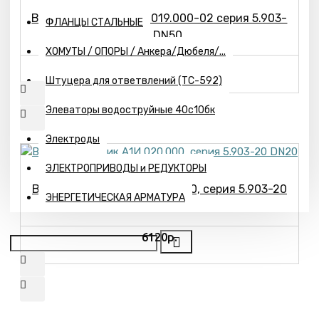
Воздухосборник А1И 019.000-02 серия 5.903-
ФЛАНЦЫ СТАЛЬНЫЕ
20 DN50
ХОМУТЫ / ОПОРЫ / Анкера/Дюбеля/...
12766р.
Штуцера для ответвлений (ТС-592)
Элеваторы водоструйные 40с10бк
Электроды
ЭЛЕКТРОПРИВОДЫ и РЕДУКТОРЫ
Воздухосборник А1И 020.000, серия 5.903-20
ЭНЕРГЕТИЧЕСКАЯ АРМАТУРА
DN20
6120р.