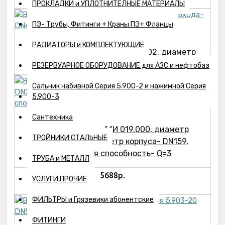
ПРОКЛАДКИ и УПЛОТНИТЕЛНЫЕ МАТЕРИАЛЫ
ПЭ- Трубы, Фитинги + Краны ПЭ+ Фланцы
РАДИАТОРЫ и КОМПЛЕКТУЮЩИЕ
Воздухосборник А1И 017.000-02, диаметр
входа-DN40, диаметр корпуса- DN273
РЕЗЕРВУАРНОЕ ОБОРУДОВАНИЕ для АЗС и нефтобаз
Сальник набивной Серия 5.900-2 и нажимной Серия
5.900-3
Сантехника
Воздухосборник А1И 019.000, диаметр
ТРОЙНИКИ СТАЛЬНЫЕ
входа-DN25, диаметр корпуса- DN159,
пропускная способность- Q=3
ТРУБА и МЕТАЛЛ
5688р.
УСЛУГИ,ПРОЧИЕ
ФИЛЬТРЫ и Грязевики абонентские
ФИТИНГИ