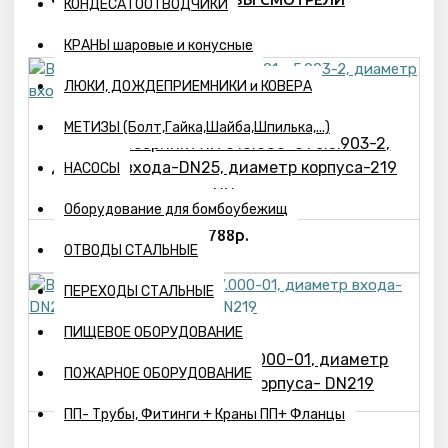
КОНДЕСАТООТВОДЧИКИ
КРАНЫ шаровые и конусные
ЛЮКИ, ДОЖДЕПРИЕМНИКИ и КОВЕРА
МЕТИЗЫ (Болт,Гайка,Шайба,Шпилька,...)
Воздухосборник А1И 010.000-01 с.5.903-2,
диаметр входа-DN25, диаметр корпуса-219
НАСОСЫ
мм
Оборудование для бомбоубежищ
9788р.
ОТВОДЫ СТАЛЬНЫЕ
ПЕРЕХОДЫ СТАЛЬНЫЕ
ПИЩЕВОЕ ОБОРУДОВАНИЕ
Воздухосборник А1И 017.000-01, диаметр
ПОЖАРНОЕ ОБОРУДОВАНИЕ
входа-DN25, диаметр корпуса- DN219
ПП- Трубы, Фитинги + Краны ПП+ Фланцы
6420р.