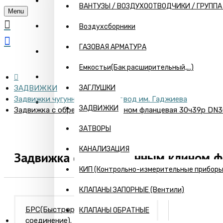
ГЛАВНАЯ
ВАНТУЗЫ / ВОЗДУХООТВОДЧИКИ / ГРУПП
Menu
О КОМПАНИИ
Воздухсборники
ГАЗОВАЯ АРМАТУРА
ИНФОРМАЦИЯ
Емкостьи(Бак расширительный,...)
ПРАЙС
ЗАДВИЖКИ
ЗАГЛУШКИ
Задвижки чугунные с EPDM Завод им. Гаджиева
КОНТАКТЫ
ЗАДВИЖКИ
Задвижка с обрезиненным клином фланцевая 30ч39р DN
ЗАТВОРЫ
КАНАЛИЗАЦИЯ
Задвижка с обрезиненным клином 
КИП (Контрольно-измерительные приборы) 
КЛАПАНЫ ЗАПОРНЫЕ (Вентили)
БРС(Быстроразъемное
КЛАПАНЫ ОБРАТНЫЕ
соединение). Камлоки