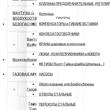
КЛАПАНЫ ПРЕДОХРАНИТЕЛЬНЫЕ, РЕГУЛИ
ВАНТУЗЫ /
Колодцы
ВОЗДУХООТВОДЧИКИ / ГРУППА
БЕЗОПАСНОСТИ
КОМПЕНСАТОРЫ и ГИБКИЕ ВСТАВКИ
КОНДЕСАТООТВОДЧИКИ
Вантузы и
КРАНЫ шаровые и конусные
Воздухоотводчики
ЛЮКИ, ДОЖДЕПРИЕМНИКИ и КОВЕРА
Воздухсборники
МЕТИЗЫ (Болт,Гайка,Шайба,Шпилька,...)
ГАЗОВАЯ АРМАТУРА
НАСОСЫ
Оборудование для бомбоубежищ
Газовая арматура
ОТВОДЫ СТАЛЬНЫЕ
Газовая арматура
ПЕРЕХОДЫ СТАЛЬНЫЕ
"Саратовская газовая