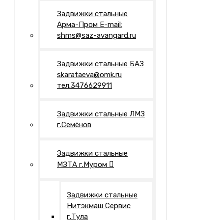
Задвижки стальные
Арма-Пром E-mail:
shms@saz-avangard.ru
Задвижки стальные БАЗ
skarataeva@omk.ru
тел.3476629911
Задвижки стальные ЛМЗ
г.Семёнов
Задвижки стальные
МЗТА г.Муром
Задвижки стальные
Нитэкмаш Сервис
г.Тула