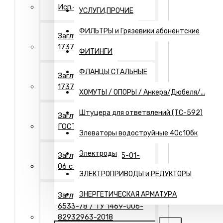
Исп.- 2. Оцинкованные
УСЛУГИ,ПРОЧИЕ
ФИЛЬТРЫ и Грязевики абонентские
Заглушки Исп.- 1 ГОСТ
17379
ФИТИНГИ
ФЛАНЦЫ СТАЛЬНЫЕ
Заглушки Исп.- 2 ГОСТ
17379
ХОМУТЫ / ОПОРЫ / Анкера/Дюбеля/...
Штуцера для ответвлений (ТС-592)
Заглушки Исп.- 2"П"
ГОСТ 17379
Элеваторы водоструйные 40с10бк
Электроды
Заглушки Т-ММ-25-01-
06 с рукояткой
ЭЛЕКТРОПРИВОДЫ и РЕДУКТОРЫ
ЭНЕРГЕТИЧЕСКАЯ АРМАТУРА
Заглушки Днища ГОСТ
6533-78 / ТУ 1469-006-
82932963-2018