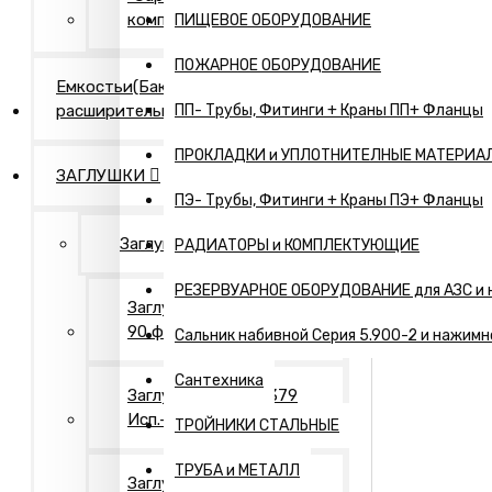
компания"
ПИЩЕВОЕ ОБОРУДОВАНИЕ
ПОЖАРНОЕ ОБОРУДОВАНИЕ
Емкостьи(Бак
расширительный,...)
ПП- Трубы, Фитинги + Краны ПП+ Фланцы
ПРОКЛАДКИ и УПЛОТНИТЕЛНЫЕ МАТЕРИА
ЗАГЛУШКИ
ПЭ- Трубы, Фитинги + Краны ПЭ+ Фланцы
Заглушки Нержавеющие
РАДИАТОРЫ и КОМПЛЕКТУЮЩИЕ
РЕЗЕРВУАРНОЕ ОБОРУДОВАНИЕ для АЗС и 
Заглушки АТК 24.200.02-
90 фланцевые
Сальник набивной Серия 5.900-2 и нажимн
Сантехника
Заглушки ГОСТ 17379
Исп.- 1. Оцинкованные
ТРОЙНИКИ СТАЛЬНЫЕ
ТРУБА и МЕТАЛЛ
Заглушки ГОСТ 17379