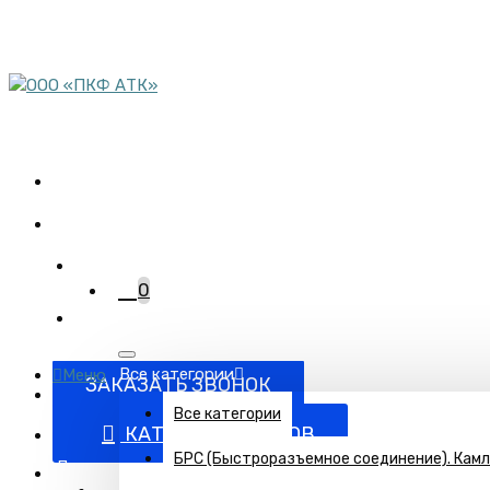
пн-пт 08:00-17:00
сб 9:00-12:00
Комплектация объектов
трубопроводной арматурой
+7 (863) 220-95-15
0
Все категории
Меню
ЗАКАЗАТЬ ЗВОНОК
Все категории
КАТАЛОГ ТОВАРОВ
БРС (Быстроразъемное соединение). Кам
Поставка запорно-регулирующей и запорной арматуры п