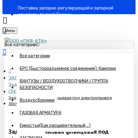
Поставка запорно-регулирующей и запорной
арматуры по всей России
Menu
Все категории
Все категории
БРС (Быстроразъемное соединение). Камлоки
ЗАДВИЖКИ
ВАНТУЗЫ / ВОЗДУХООТВОДЧИКИ / ГРУППА
Задвижки стальные БАЗ skarataeva@omk.ru тел.
БЕЗОПАСНОСТИ
(34766)29911
Задвижка клиновая фланцевая под электропривод
Воздухсборники
30с941нж DN150 PN16
ГАЗОВАЯ АРМАТУРА
Емкостьи(Бак расширительный,...)
Задвижка клиновая фланцевая под