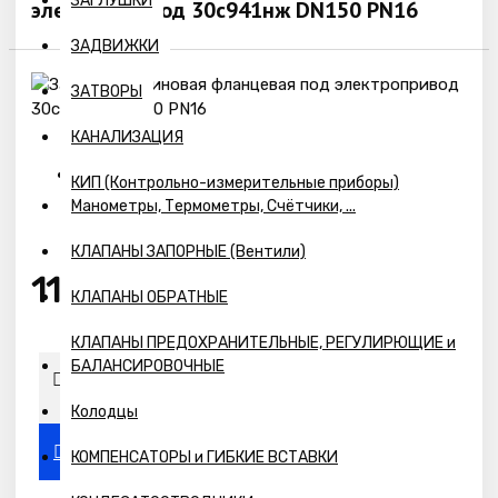
ЗАГЛУШКИ
электропривод 30с941нж DN150 PN16
ЗАДВИЖКИ
ЗАТВОРЫ
КАНАЛИЗАЦИЯ
КИП (Контрольно-измерительные приборы)
Наличие:
Манометры, Термометры, Счётчики, ...
Предзаказ
КЛАПАНЫ ЗАПОРНЫЕ (Вентили)
116793р.
КЛАПАНЫ ОБРАТНЫЕ
КЛАПАНЫ ПРЕДОХРАНИТЕЛЬНЫЕ, РЕГУЛИРЮЩИЕ и
БАЛАНСИРОВОЧНЫЕ
Колодцы
КОМПЕНСАТОРЫ и ГИБКИЕ ВСТАВКИ