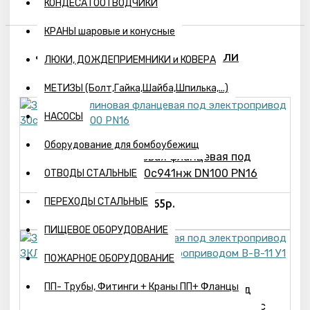
КОНДЕСАТООТВОДЧИКИ
КРАНЫ шаровые и конусные
ПОХОЖИЕ ТОВАРЫ
ВЫ СМОТРЕЛИ
ЛЮКИ, ДОЖДЕПРИЕМНИКИ и КОВЕРА
МЕТИЗЫ (Болт,Гайка,Шайба,Шпилька,...)
НАСОСЫ
Оборудование для бомбоубежищ
Задвижка клиновая фланцевая под
электропривод 30с941нж DN100 PN16
ОТВОДЫ СТАЛЬНЫЕ
ПЕРЕХОДЫ СТАЛЬНЫЕ
67065р.
ПИЩЕВОЕ ОБОРУДОВАНИЕ
ПОЖАРНОЕ ОБОРУДОВАНИЕ
ПП- Трубы, Фитинги + Краны ПП+ Фланцы
Задвижка клиновая фланцевая под
электропривод ЗКЛП 150-100 31с916нж с