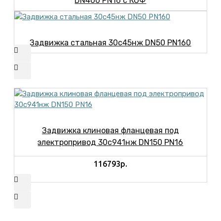
DN400 PN16 с КОФ
Задвижка стальная 30с45нж DN50 PN160
Задвижка клиновая фланцевая под
электропривод 30с941нж DN150 PN16
116793р.