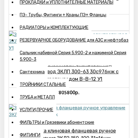
ПРОКЛАДКИ и УПЛОТНИТЕЛНЫЕ МАТЕРИАЛЫ
электроприводом В-В-11 У1
ПЭ- Трубы, Фитинги + Краны ПЭ+ Фланцы
526152р.
РАДИАТОРЫ и КОМПЛЕКТУЮЩИЕ
РЕЗЕРВУАРНОЕ ОБОРУДОВАНИЕ для АЗС и нефтобаз
Сальник набивной Серия 5.900-2 и нажимной Серия
5.900-3
Задвижка клиновая фланцевая под
электропривод ЗКЛП 300-63 30с976нж с
Сантехника
электроприводом В-В-12 У1
ТРОЙНИКИ СТАЛЬНЫЕ
805800р.
ТРУБА и МЕТАЛЛ
УСЛУГИ,ПРОЧИЕ
ФИЛЬТРЫ и Грязевики абонентские
Задвижка клиновая фланцевая ручное
ФИТИНГИ