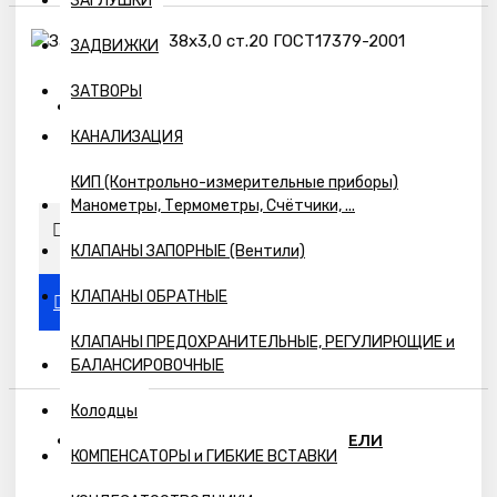
ЗАГЛУШКИ
ЗАДВИЖКИ
ЗАТВОРЫ
Наличие:
КАНАЛИЗАЦИЯ
Предзаказ
КИП (Контрольно-измерительные приборы)
Манометры, Термометры, Счётчики, ...
КЛАПАНЫ ЗАПОРНЫЕ (Вентили)
КЛАПАНЫ ОБРАТНЫЕ
КЛАПАНЫ ПРЕДОХРАНИТЕЛЬНЫЕ, РЕГУЛИРЮЩИЕ и
БАЛАНСИРОВОЧНЫЕ
Колодцы
ПОХОЖИЕ ТОВАРЫ
ВЫ СМОТРЕЛИ
КОМПЕНСАТОРЫ и ГИБКИЕ ВСТАВКИ