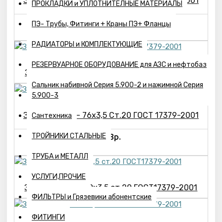
Заглушка Ц-2- 57х3,0 Ст.20 ГОСТ 17379-2001
ПРОКЛАДКИ и УПЛОТНИТЕЛНЫЕ МАТЕРИАЛЫ
125р.
ПЭ- Трубы, Фитинги + Краны ПЭ+ Фланцы
РАДИАТОРЫ и КОМПЛЕКТУЮЩИЕ
РЕЗЕРВУАРНОЕ ОБОРУДОВАНИЕ для АЗС и нефтобаз
Заглушка Ц-2- 57х5,0 ст.20 ГОСТ17379-2001
Сальник набивной Серия 5.900-2 и нажимной Серия
5.900-3
Заглушка Ц-2- 76х3,5 Ст.20 ГОСТ 17379-2001
Сантехника
ТРОЙНИКИ СТАЛЬНЫЕ
173р.
ТРУБА и МЕТАЛЛ
УСЛУГИ,ПРОЧИЕ
Заглушка Ц-2- 89х3,5 ст.20 ГОСТ17379-2001
ФИЛЬТРЫ и Грязевики абонентские
ФИТИНГИ