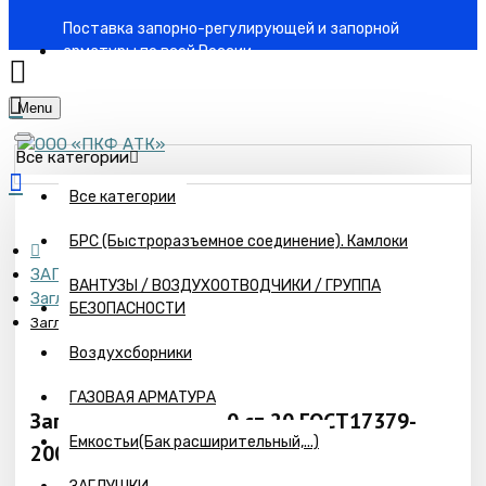
Поставка запорно-регулирующей и запорной
арматуры по всей России
Menu
Все категории
Все категории
БРС (Быстроразъемное соединение). Камлоки
ЗАГЛУШКИ
ВАНТУЗЫ / ВОЗДУХООТВОДЧИКИ / ГРУППА
Заглушки ГОСТ 17379 Исп.- 2. Оцинкованные
БЕЗОПАСНОСТИ
Заглушка Ц-2- 38х3,0 ст.20 ГОСТ17379-2001
Воздухсборники
ГАЗОВАЯ АРМАТУРА
Заглушка Ц-2- 38х3,0 ст.20 ГОСТ17379-
Емкостьи(Бак расширительный,...)
2001