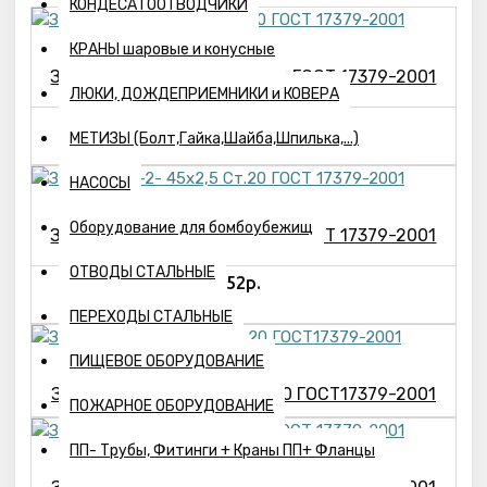
КОНДЕСАТООТВОДЧИКИ
КРАНЫ шаровые и конусные
Заглушка Ц-2- 32х3,0 Ст.20 ГОСТ 17379-2001
ЛЮКИ, ДОЖДЕПРИЕМНИКИ и КОВЕРА
105р.
МЕТИЗЫ (Болт,Гайка,Шайба,Шпилька,...)
НАСОСЫ
Оборудование для бомбоубежищ
Заглушка Ц-2- 45х2,5 Ст.20 ГОСТ 17379-2001
ОТВОДЫ СТАЛЬНЫЕ
52р.
ПЕРЕХОДЫ СТАЛЬНЫЕ
ПИЩЕВОЕ ОБОРУДОВАНИЕ
Заглушка Ц-2- 45х4,0-ст.20 ГОСТ17379-2001
ПОЖАРНОЕ ОБОРУДОВАНИЕ
ПП- Трубы, Фитинги + Краны ПП+ Фланцы