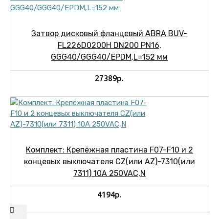
Затвор дисковый фланцевый ABRA BUV-
FL226D0200H DN200 PN16,
GGG40/GGG40/EPDM,L=152 мм
27389р.
Комплект: Крепёжная пластина F07-F10 и 2
концевых выключателя CZ(или AZ)-7310(или
7311) 10А 250VAC,N
4194р.