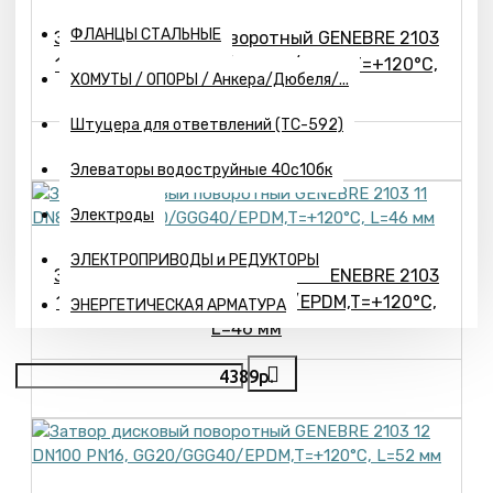
ФЛАНЦЫ СТАЛЬНЫЕ
Затвор дисковый поворотный GENEBRE 2103
10 DN65 PN16, GG20/GGG40/EPDM,T=+120°С,
ХОМУТЫ / ОПОРЫ / Анкера/Дюбеля/...
L=46 мм
Штуцера для ответвлений (ТС-592)
3444р.
Элеваторы водоструйные 40с10бк
Электроды
ЭЛЕКТРОПРИВОДЫ и РЕДУКТОРЫ
Затвор дисковый поворотный GENEBRE 2103
11 DN80 PN16, GG20/GGG40/EPDM,T=+120°С,
ЭНЕРГЕТИЧЕСКАЯ АРМАТУРА
L=46 мм
4389р.