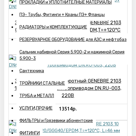
ПРОКЛАДКИ и УПЛОТНИТЕЛНЫЕ МАТЕРИАЛЫ
ПЭ- Трубы, Фитинги + Краны ПЭ+ Фланцы
Затвор дисковый поворотный GENEBRE 2103
РАДИАТОРЫ и КОМПЛЕКТУЮЩИЕ
09 DN50 PN16, GG20/GGG40/EPDM,T=+120°С
РЕЗЕРВУАРНОЕ ОБОРУДОВАНИЕ для АЗС и нефтобаз
3535р.
Сальник набивной Серия 5.900-2 и нажимной Серия
5.900-3
Сантехника
Затвор дисковый поворотный GENEBRE 2103
ТРОЙНИКИ СТАЛЬНЫЕ
10 DN65 PN16 с электроприводом DN.RU-003,
220В
ТРУБА и МЕТАЛЛ
УСЛУГИ,ПРОЧИЕ
13514р.
ФИЛЬТРЫ и Грязевики абонентские
ФИТИНГИ