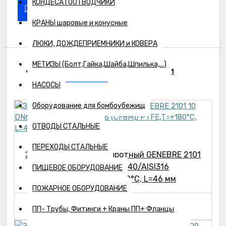
КОНДЕСАТООТВОДЧИКИ
КРАНЫ шаровые и конусные
ЛЮКИ, ДОЖДЕПРИЕМНИКИ и КОВЕРА
МЕТИЗЫ (Болт,Гайка,Шайба,Шпилька,...)
ПОХОЖИЕ ТОВАРЫ
ВЫ СМОТРЕЛИ
НАСОСЫ
Оборудование для бомбоубежищ
ОТВОДЫ СТАЛЬНЫЕ
ПЕРЕХОДЫ СТАЛЬНЫЕ
Затвор дисковый поворотный GENEBRE 2101
10 DN65 PN10,GGG40/AISI316
ПИЩЕВОЕ ОБОРУДОВАНИЕ
(CF8M)/PTFE,T=+180°С, L=46 мм
ПОЖАРНОЕ ОБОРУДОВАНИЕ
42800р.
ПП- Трубы, Фитинги + Краны ПП+ Фланцы