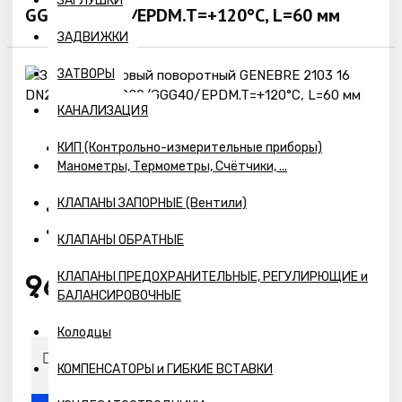
ЗАГЛУШКИ
GG20/GGG40/EPDM.T=+120°С, L=60 мм
ЗАДВИЖКИ
ЗАТВОРЫ
КАНАЛИЗАЦИЯ
КИП (Контрольно-измерительные приборы)
Манометры, Термометры, Счётчики, ...
Наличие:
Предзаказ
КЛАПАНЫ ЗАПОРНЫЕ (Вентили)
2103 16
Модель:
2103 16
Артикул:
КЛАПАНЫ ОБРАТНЫЕ
9644р.
КЛАПАНЫ ПРЕДОХРАНИТЕЛЬНЫЕ, РЕГУЛИРЮЩИЕ и
БАЛАНСИРОВОЧНЫЕ
Колодцы
КОМПЕНСАТОРЫ и ГИБКИЕ ВСТАВКИ