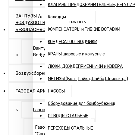
КЛАПАНЫ ПРЕДОХРАНИТЕЛЬНЫЕ, РЕГУЛИ
ВАНТУЗЫ /
Колодцы
ВОЗДУХООТВОДЧИКИ / ГРУППА
БЕЗОПАСНОСТИ
КОМПЕНСАТОРЫ и ГИБКИЕ ВСТАВКИ
КОНДЕСАТООТВОДЧИКИ
Вантузы и
КРАНЫ шаровые и конусные
Воздухоотводчики
ЛЮКИ, ДОЖДЕПРИЕМНИКИ и КОВЕРА
Воздухсборники
МЕТИЗЫ (Болт,Гайка,Шайба,Шпилька,...)
ГАЗОВАЯ АРМАТУРА
НАСОСЫ
Оборудование для бомбоубежищ
Газовая арматура
ОТВОДЫ СТАЛЬНЫЕ
Газовая арматура
ПЕРЕХОДЫ СТАЛЬНЫЕ
"Саратовская газовая