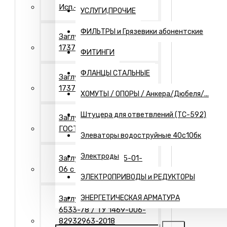
Исп.- 2. Оцинкованные
УСЛУГИ,ПРОЧИЕ
ФИЛЬТРЫ и Грязевики абонентские
Заглушки Исп.- 1 ГОСТ
17379
ФИТИНГИ
ФЛАНЦЫ СТАЛЬНЫЕ
Заглушки Исп.- 2 ГОСТ
17379
ХОМУТЫ / ОПОРЫ / Анкера/Дюбеля/...
Штуцера для ответвлений (ТС-592)
Заглушки Исп.- 2"П"
ГОСТ 17379
Элеваторы водоструйные 40с10бк
Электроды
Заглушки Т-ММ-25-01-
06 с рукояткой
ЭЛЕКТРОПРИВОДЫ и РЕДУКТОРЫ
ЭНЕРГЕТИЧЕСКАЯ АРМАТУРА
Заглушки Днища ГОСТ
6533-78 / ТУ 1469-006-
82932963-2018