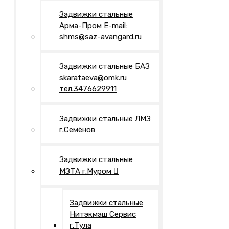
Задвижки стальные
Арма-Пром E-mail:
shms@saz-avangard.ru
Задвижки стальные БАЗ
skarataeva@omk.ru
тел.3476629911
Задвижки стальные ЛМЗ
г.Семёнов
Задвижки стальные
МЗТА г.Муром
Задвижки стальные
Нитэкмаш Сервис
г.Тула