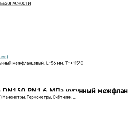
А БЕЗОПАСНОСТИ
нов)
унный межфланцевый, L=56 мм, Т=+115°С
р DN150 PN1,6 МПа чугунный межфлан
Манометры, Термометры, Счётчики, ...