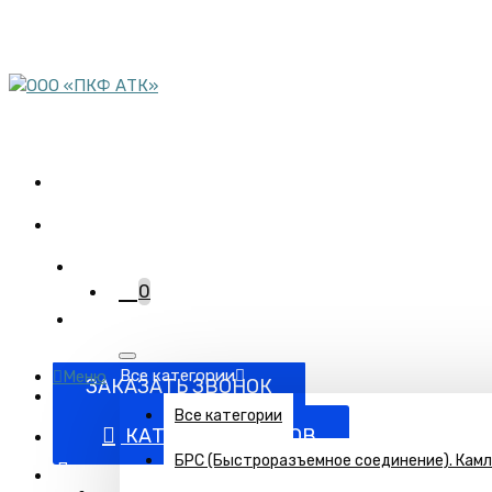
пн-пт 08:00-17:00
сб 9:00-12:00
Комплектация объектов
трубопроводной арматурой
+7 (863) 220-95-15
0
Все категории
Меню
ЗАКАЗАТЬ ЗВОНОК
Все категории
КАТАЛОГ ТОВАРОВ
БРС (Быстроразъемное соединение). Кам
Поставка запорно-регулирующей и запорной арматуры п