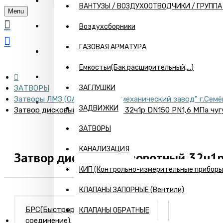
ГЛАВНАЯ
ВАНТУЗЫ / ВОЗДУХООТВОДЧИКИ / ГРУПП
Menu
О КОМПАНИИ
Воздухсборники
ГАЗОВАЯ АРМАТУРА
ИНФОРМАЦИЯ
Емкостьи(Бак расширительный,...)
ПРАЙС
ЗАТВОРЫ
ЗАГЛУШКИ
Затворы ЛМЗ (ОАО "Литейно-механический завод" г.Семё
КОНТАКТЫ
ЗАДВИЖКИ
Затвор дисковый поворотный 32ч1р DN150 PN1,6 МПа чуг
ЗАТВОРЫ
КАНАЛИЗАЦИЯ
Затвор дисковый поворотный 32ч1
КИП (Контрольно-измерительные приборы) 
КЛАПАНЫ ЗАПОРНЫЕ (Вентили)
БРС(Быстроразъемное
КЛАПАНЫ ОБРАТНЫЕ
соединение). Камлоки