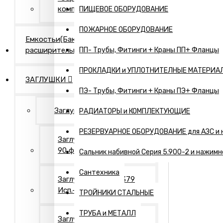
компания"
ПИЩЕВОЕ ОБОРУДОВАНИЕ
ПОЖАРНОЕ ОБОРУДОВАНИЕ
Емкостьи(Бак
расширительный,...)
ПП- Трубы, Фитинги + Краны ПП+ Фланцы
ПРОКЛАДКИ и УПЛОТНИТЕЛНЫЕ МАТЕРИА
ЗАГЛУШКИ
ПЭ- Трубы, Фитинги + Краны ПЭ+ Фланцы
Заглушки Нержавеющие
РАДИАТОРЫ и КОМПЛЕКТУЮЩИЕ
РЕЗЕРВУАРНОЕ ОБОРУДОВАНИЕ для АЗС и 
Заглушки АТК 24.200.02-
90 фланцевые
Сальник набивной Серия 5.900-2 и нажимн
Сантехника
Заглушки ГОСТ 17379
Исп.- 1. Оцинкованные
ТРОЙНИКИ СТАЛЬНЫЕ
ТРУБА и МЕТАЛЛ
Заглушки ГОСТ 17379