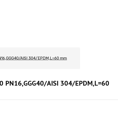
но-регулирующей и запорной арматуры по всей России
N16,GGG40/AISI 304/EPDM,L=60 mm
00 PN16,GGG40/AISI 304/EPDM,L=60