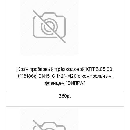
Кран пробковый трёхходовой КПТ 3.05.00
(11б18бк) DN15, G 1/2"-M20 с контрольным
фланцем "ВИПРА"
360р.