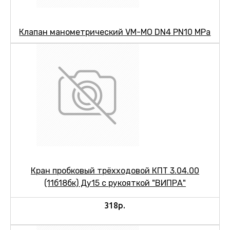
Клапан манометрический VM-МО DN4 PN10 MPa
Кран пробковый трёхходовой КПТ 3.04.00
(11б18бк) Ду15 с рукояткой "ВИПРА"
318р.