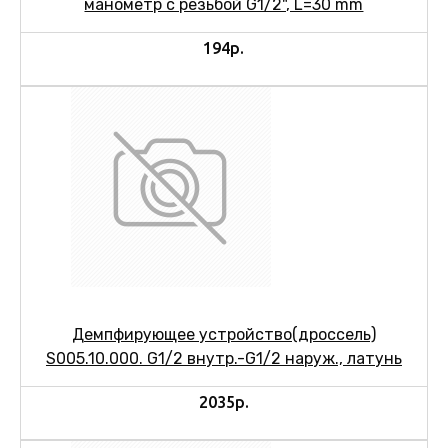
манометр с резьбой G1/2", L=30 mm
194р.
Демпфирующее устройство(дроссель)
S005.10.000. G1/2 внутр.-G1/2 наруж., латунь
2035р.