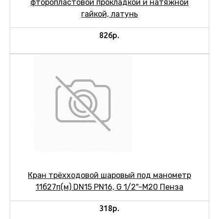
фторопластовой прокладкой и натяжной
гайкой, латунь
826р.
Кран трёхходовой шаровый под манометр
11б27п(м) DN15 PN16, G 1/2"-M20 Пенза
318р.