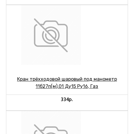
Кран трёхходовой шаровый под манометр
11б27п(м).01 Ду15 Ру16, Газ
334р.