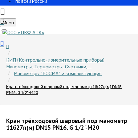
по всей России
Menu
КИП (Контрольно-измерительные приборы)
Манометры, Термометры, Счётчики, ...
Манометры "РОСМА" и комплектующие
Кран трёхходовой шаровый под манометр 11б27п(м) DN15
PN16, G 1/2"-M20
Кран трёхходовой шаровый под манометр
11б27п(м) DN15 PN16, G 1/2"-M20