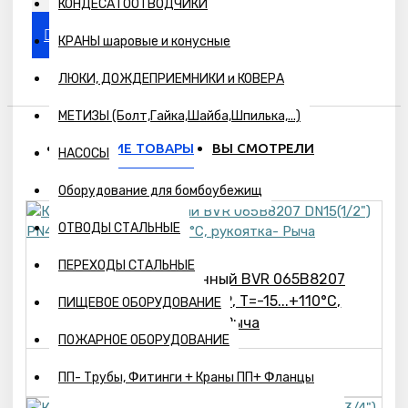
КОНДЕСАТООТВОДЧИКИ
КРАНЫ шаровые и конусные
ЛЮКИ, ДОЖДЕПРИЕМНИКИ и КОВЕРА
МЕТИЗЫ (Болт,Гайка,Шайба,Шпилька,...)
ПОХОЖИЕ ТОВАРЫ
ВЫ СМОТРЕЛИ
НАСОСЫ
Оборудование для бомбоубежищ
ОТВОДЫ СТАЛЬНЫЕ
ПЕРЕХОДЫ СТАЛЬНЫЕ
Кран шаровой латунный BVR 065B8207
DN15(1/2") PN40, ВР-ВР, Т=-15...+110°С,
ПИЩЕВОЕ ОБОРУДОВАНИЕ
рукоятка- Рыча
ПОЖАРНОЕ ОБОРУДОВАНИЕ
543р.
ПП- Трубы, Фитинги + Краны ПП+ Фланцы