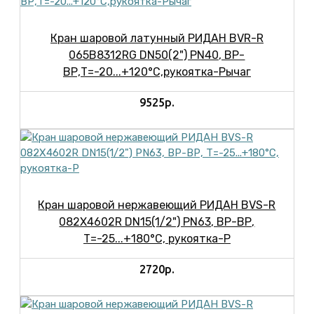
Кран шаровой латунный РИДАН BVR-R
065B8312RG DN50(2") PN40, ВР-
ВР,Т=-20...+120°С,рукоятка-Рычаг
9525р.
Кран шаровой нержавеющий РИДАН BVS-R
082X4602R DN15(1/2") PN63, ВР-ВР,
Т=-25...+180°С, рукоятка-Р
2720р.