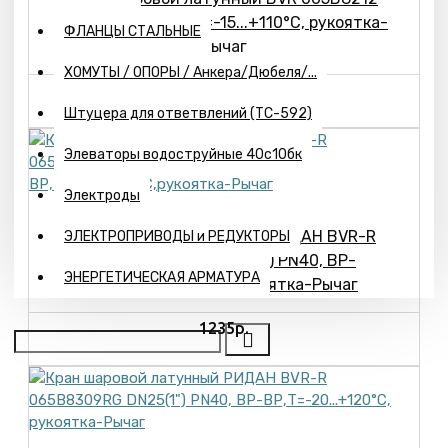
DN50(2"), ВР-ВР, Т=-15...+110°С, рукоятка-
ФЛАНЦЫ СТАЛЬНЫЕ
Рычаг
ХОМУТЫ / ОПОРЫ / Анкера/Дюбеля/...
4653р.
Штуцера для ответвлений (ТС-592)
Элеваторы водоструйные 40с10бк
Электроды
Кран шаровой латунный РИДАН BVR-R
ЭЛЕКТРОПРИВОДЫ и РЕДУКТОРЫ
065B8307RG DN15(1/2") PN40, ВР-
ЭНЕРГЕТИЧЕСКАЯ АРМАТУРА
ВР,Т=-20...+120°С,рукоятка-Рычаг
1235р.