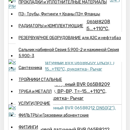
ПРОКЛАДКИ и УПЛОТНИТЕЛНЫЕ МАТЕРИАЛЫ
ПЭ- Трубы, Фитинги + Краны ПЭ+ Фланцы
Кран шаровой латунный BVR 065B8208
РАДИАТОРЫ и КОМПЛЕКТУЮЩИЕ
DN20(3/4") PN40, ВР-ВР, Т=-15...+110°С,
рукоятка- Рыча
РЕЗЕРВУАРНОЕ ОБОРУДОВАНИЕ для АЗС и нефтобаз
807р.
Сальник набивной Серия 5.900-2 и нажимной Серия
5.900-3
Сантехника
ТРОЙНИКИ СТАЛЬНЫЕ
Кран шаровой латунный BVR 065B8209
DN25(1") PN40, ВР-ВР, Т=-15...+110°С,
ТРУБА и МЕТАЛЛ
рукоятка- Рычаг
УСЛУГИ,ПРОЧИЕ
ФИЛЬТРЫ и Грязевики абонентские
ФИТИНГИ
Кран шаровой латунный BVR 065B8212