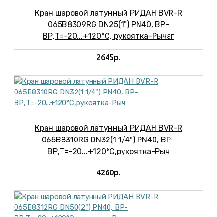
Кран шаровой латунный РИДАН BVR-R
065B8309RG DN25(1") PN40, ВР-
ВР,Т=-20...+120°С, рукоятка-Рычаг
2645р.
Кран шаровой латунный РИДАН BVR-R
065B8310RG DN32(1 1/4") PN40, ВР-
ВР,Т=-20...+120°С,рукоятка-Рыч
4260р.