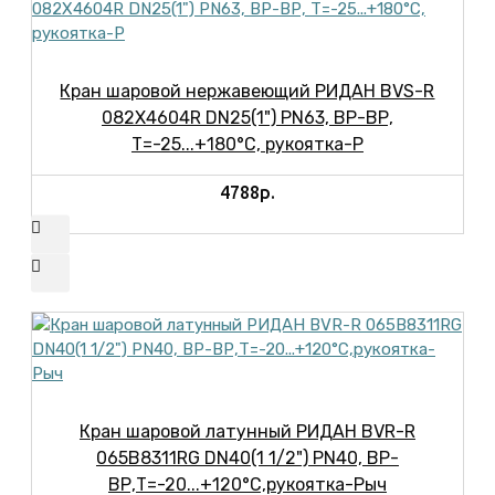
Кран шаровой нержавеющий РИДАН BVS-R
082X4604R DN25(1") PN63, ВР-ВР,
Т=-25...+180°С, рукоятка-Р
4788р.
Кран шаровой латунный РИДАН BVR-R
065B8311RG DN40(1 1/2") PN40, ВР-
ВР,Т=-20...+120°С,рукоятка-Рыч