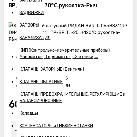
ЗАГЛУШКИ
ВР,Т=-20...+120°С,рукоятка-Рыч
ЗАДВИЖКИ
ЗАТВОРЫ
КАНАЛИЗАЦИЯ
КИП (Контрольно-измерительные приборы)
Манометры, Термометры, Счётчики, ...
Наличие:
КЛАПАНЫ ЗАПОРНЫЕ (Вентили)
Предзаказ
065B8211RG
Модель:
КЛАПАНЫ ОБРАТНЫЕ
065B8211RG
Артикул:
КЛАПАНЫ ПРЕДОХРАНИТЕЛЬНЫЕ, РЕГУЛИРЮЩИЕ и
БАЛАНСИРОВОЧНЫЕ
6046р.
Колодцы
КОМПЕНСАТОРЫ и ГИБКИЕ ВСТАВКИ