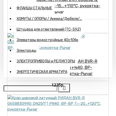
DN50(2"), ВР-ВР, Т=-15...+110°С, рукоятка-
ФЛАНЦЫ СТАЛЬНЫЕ
Рычаг
ХОМУТЫ / ОПОРЫ / Анкера/Дюбеля/...
4653р.
Штуцера для ответвлений (ТС-592)
Элеваторы водоструйные 40с10бк
Электроды
Кран шаровой латунный РИДАН BVR-R
ЭЛЕКТРОПРИВОДЫ и РЕДУКТОРЫ
065B8307RG DN15(1/2") PN40, ВР-
ЭНЕРГЕТИЧЕСКАЯ АРМАТУРА
ВР,Т=-20...+120°С,рукоятка-Рычаг
1235р.