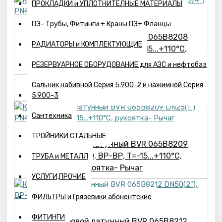
ПРОКЛАДКИ и УПЛОТНИТЕЛНЫЕ МАТЕРИАЛЫ
ПЭ- Трубы, Фитинги + Краны ПЭ+ Фланцы
Кран шаровой латунный BVR 065B8208
РАДИАТОРЫ и КОМПЛЕКТУЮЩИЕ
DN20(3/4") PN40, ВР-ВР, Т=-15...+110°С,
рукоятка- Рыча
РЕЗЕРВУАРНОЕ ОБОРУДОВАНИЕ для АЗС и нефтобаз
807р.
Сальник набивной Серия 5.900-2 и нажимной Серия
5.900-3
Сантехника
ТРОЙНИКИ СТАЛЬНЫЕ
Кран шаровой латунный BVR 065B8209
DN25(1") PN40, ВР-ВР, Т=-15...+110°С,
ТРУБА и МЕТАЛЛ
рукоятка- Рычаг
УСЛУГИ,ПРОЧИЕ
ФИЛЬТРЫ и Грязевики абонентские
ФИТИНГИ
Кран шаровой латунный BVR 065B8212