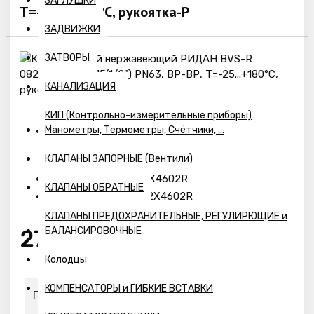
ЗАГЛУШКИ
Т=-25...+180°С, рукоятка-Р
ЗАДВИЖКИ
ЗАТВОРЫ
КАНАЛИЗАЦИЯ
КИП (Контрольно-измерительные приборы)
Манометры, Термометры, Счётчики, ...
Наличие:
КЛАПАНЫ ЗАПОРНЫЕ (Вентили)
Предзаказ
BVS-R 082X4602R
Модель:
КЛАПАНЫ ОБРАТНЫЕ
BVS-R 082X4602R
Артикул:
КЛАПАНЫ ПРЕДОХРАНИТЕЛЬНЫЕ, РЕГУЛИРЮЩИЕ и
БАЛАНСИРОВОЧНЫЕ
2720р.
Колодцы
КОМПЕНСАТОРЫ и ГИБКИЕ ВСТАВКИ