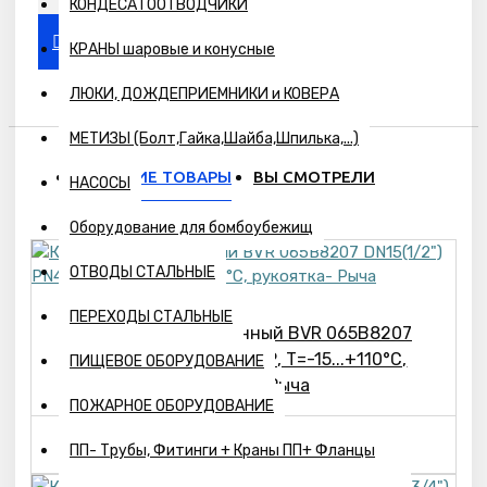
КОНДЕСАТООТВОДЧИКИ
КРАНЫ шаровые и конусные
ЛЮКИ, ДОЖДЕПРИЕМНИКИ и КОВЕРА
МЕТИЗЫ (Болт,Гайка,Шайба,Шпилька,...)
ПОХОЖИЕ ТОВАРЫ
ВЫ СМОТРЕЛИ
НАСОСЫ
Оборудование для бомбоубежищ
ОТВОДЫ СТАЛЬНЫЕ
ПЕРЕХОДЫ СТАЛЬНЫЕ
Кран шаровой латунный BVR 065B8207
DN15(1/2") PN40, ВР-ВР, Т=-15...+110°С,
ПИЩЕВОЕ ОБОРУДОВАНИЕ
рукоятка- Рыча
ПОЖАРНОЕ ОБОРУДОВАНИЕ
543р.
ПП- Трубы, Фитинги + Краны ПП+ Фланцы