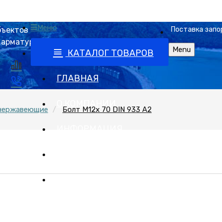
Меню
бъектов
Поставка запо
 арматурой
Menu
КАТАЛОГ ТОВАРОВ
ГЛАВНАЯ
О КОМПАНИИ
нержавеющие
Болт М12х 70 DIN 933 A2
ИНФОРМАЦИЯ
ПРАЙС
КОНТАКТЫ