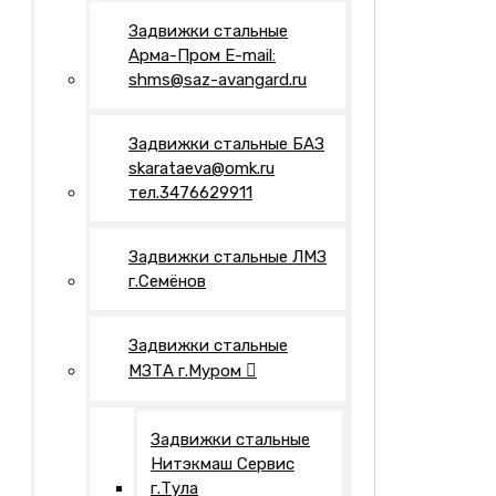
Задвижки стальные
Арма-Пром E-mail:
shms@saz-avangard.ru
Задвижки стальные БАЗ
skarataeva@omk.ru
тел.3476629911
Задвижки стальные ЛМЗ
г.Семёнов
Задвижки стальные
МЗТА г.Муром
Задвижки стальные
Нитэкмаш Сервис
г.Тула