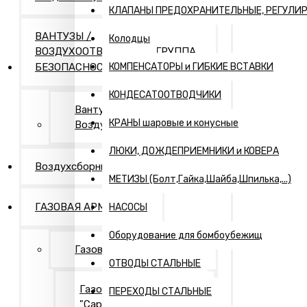
КЛАПАНЫ ПРЕДОХРАНИТЕЛЬНЫЕ, РЕГУЛИ
ВАНТУЗЫ /
Колодцы
ВОЗДУХООТВОДЧИКИ / ГРУППА
БЕЗОПАСНОСТИ
КОМПЕНСАТОРЫ и ГИБКИЕ ВСТАВКИ
КОНДЕСАТООТВОДЧИКИ
Вантузы и
КРАНЫ шаровые и конусные
Воздухоотводчики
ЛЮКИ, ДОЖДЕПРИЕМНИКИ и КОВЕРА
Воздухсборники
МЕТИЗЫ (Болт,Гайка,Шайба,Шпилька,...)
ГАЗОВАЯ АРМАТУРА
НАСОСЫ
Оборудование для бомбоубежищ
Газовая арматура
ОТВОДЫ СТАЛЬНЫЕ
Газовая арматура
ПЕРЕХОДЫ СТАЛЬНЫЕ
"Саратовская газовая