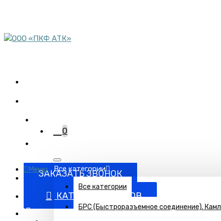
пн-пт 08:00-17:00
сб 9:00-12:00
Комплектация объектов
трубопроводной арматурой
+7 (863) 220-95-15
0
Все категории
Меню
ЗАКАЗАТЬ ЗВОНОК
Все категории
КАТАЛОГ ТОВАРОВ
БРС (Быстроразъемное соединение). Кам
Поставка запорно-регулирующей и запорной арматуры п