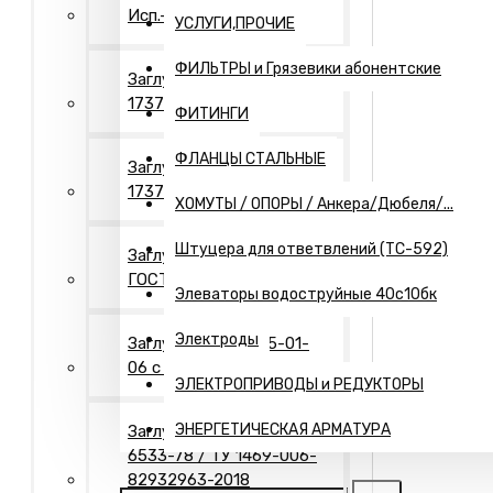
Исп.- 2. Оцинкованные
УСЛУГИ,ПРОЧИЕ
ФИЛЬТРЫ и Грязевики абонентские
Заглушки Исп.- 1 ГОСТ
17379
ФИТИНГИ
ФЛАНЦЫ СТАЛЬНЫЕ
Заглушки Исп.- 2 ГОСТ
17379
ХОМУТЫ / ОПОРЫ / Анкера/Дюбеля/...
Штуцера для ответвлений (ТС-592)
Заглушки Исп.- 2"П"
ГОСТ 17379
Элеваторы водоструйные 40с10бк
Электроды
Заглушки Т-ММ-25-01-
06 с рукояткой
ЭЛЕКТРОПРИВОДЫ и РЕДУКТОРЫ
ЭНЕРГЕТИЧЕСКАЯ АРМАТУРА
Заглушки Днища ГОСТ
6533-78 / ТУ 1469-006-
82932963-2018