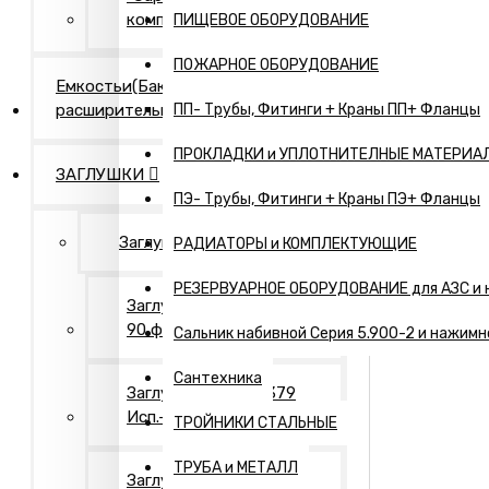
компания"
ПИЩЕВОЕ ОБОРУДОВАНИЕ
ПОЖАРНОЕ ОБОРУДОВАНИЕ
Емкостьи(Бак
расширительный,...)
ПП- Трубы, Фитинги + Краны ПП+ Фланцы
ПРОКЛАДКИ и УПЛОТНИТЕЛНЫЕ МАТЕРИА
ЗАГЛУШКИ
ПЭ- Трубы, Фитинги + Краны ПЭ+ Фланцы
Заглушки Нержавеющие
РАДИАТОРЫ и КОМПЛЕКТУЮЩИЕ
РЕЗЕРВУАРНОЕ ОБОРУДОВАНИЕ для АЗС и 
Заглушки АТК 24.200.02-
90 фланцевые
Сальник набивной Серия 5.900-2 и нажимн
Сантехника
Заглушки ГОСТ 17379
Исп.- 1. Оцинкованные
ТРОЙНИКИ СТАЛЬНЫЕ
ТРУБА и МЕТАЛЛ
Заглушки ГОСТ 17379