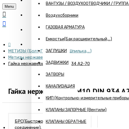
ГЛАВНАЯ
ВАНТУЗЫ / ВОЗДУХООТВОДЧИКИ / ГРУПП
Menu
О КОМПАНИИ
Воздухсборники
ГАЗОВАЯ АРМАТУРА
ИНФОРМАЦИЯ
Емкостьи(Бак расширительный,...)
ПРАЙС
МЕТИЗЫ (Болт,Гайка,Шайба,Шпилька,...)
ЗАГЛУШКИ
Метизы нержавеющие
КОНТАКТЫ
ЗАДВИЖКИ
Гайка нержавеющая М10 DIN 934 A2-70
ЗАТВОРЫ
КАНАЛИЗАЦИЯ
Гайка нержавеющая М10 DIN 934 A
КИП (Контрольно-измерительные приборы) 
КЛАПАНЫ ЗАПОРНЫЕ (Вентили)
БРС(Быстроразъемное
КЛАПАНЫ ОБРАТНЫЕ
соединение). Камлоки