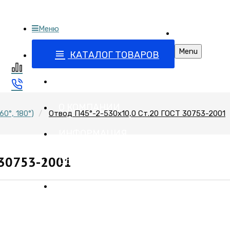
Меню
бъектов
Поставка запо
 арматурой
Menu
КАТАЛОГ ТОВАРОВ
ГЛАВНАЯ
О КОМПАНИИ
60°, 180°)
Отвод П45°-2-530х10,0 Cт.20 ГОСТ 30753-2001
ИНФОРМАЦИЯ
 30753-2001
ПРАЙС
КОНТАКТЫ