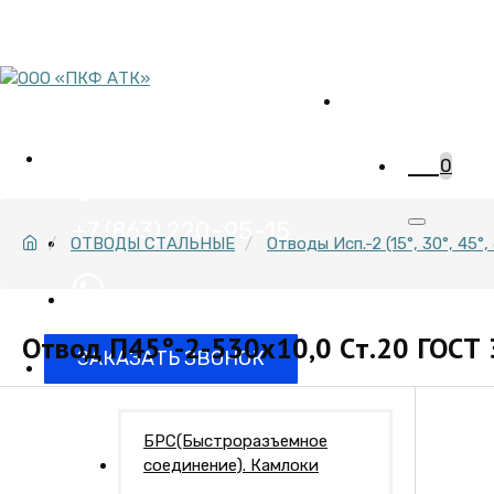
Комплектация о
трубопроводной
пн-пт 08:00-17:00
сб 9:00-12:00
0
+7 (863) 220-95-15
ОТВОДЫ СТАЛЬНЫЕ
Отводы Исп.-2 (15°, 30°, 45°, 
Отвод П45°-2-530х10,0 Cт.20 ГОСТ
ЗАКАЗАТЬ ЗВОНОК
БРС(Быстроразъемное
соединение). Камлоки