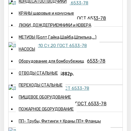
КОНДЕСАТООТВОДЧИКИ
КРАНЫ шаровые и конусные
Днище 650- 8-09Г2С ГОСТ 6533-78
ЛЮКИ, ДОЖДЕПРИЕМНИКИ и КОВЕРА
13209р.
МЕТИЗЫ (Болт,Гайка,Шайба,Шпилька,...)
НАСОСЫ
Днище 720х10 Ст.20 ГОСТ 6533-78
Оборудование для бомбоубежищ
ОТВОДЫ СТАЛЬНЫЕ
15882р.
ПЕРЕХОДЫ СТАЛЬНЫЕ
ПИЩЕВОЕ ОБОРУДОВАНИЕ
Днище 720х10-09Г2С ГОСТ 6533-78
ПОЖАРНОЕ ОБОРУДОВАНИЕ
20641р.
ПП- Трубы, Фитинги + Краны ПП+ Фланцы